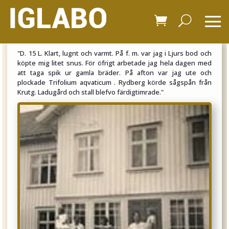
"D.
15 L. Klart, lugnt och varmt. På f. m. var jag i Ljurs bod och
köpte mig litet snus. För öfrigt arbetade jag hela dagen med
att taga spik ur gamla bräder. På afton var jag ute och
plockade Trifolium aqvaticum . Rydberg körde sågspån från
Krutg. Ladugård och stall blefvo färdigtimrade.
"