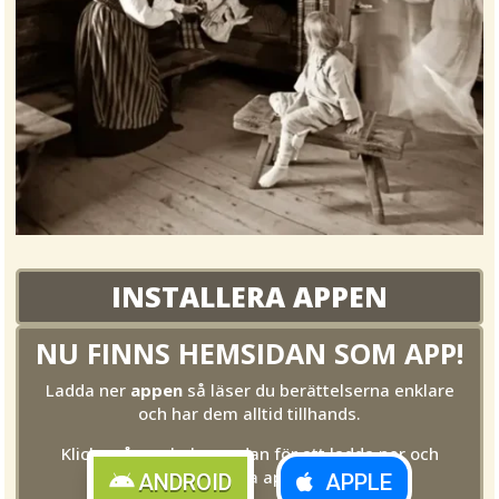
INSTALLERA APPEN
NU FINNS HEMSIDAN SOM APP!
Ladda ner
appen
så läser du berättelserna enklare
och har dem alltid tillhands.
Klicka på symbolen nedan för att ladda ner och
installera appen.
ANDROID
APPLE