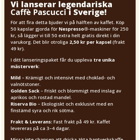
Vi lanserar legendariska
Caffè Pascucci
i Sverige!
För att fira detta bjuder vi på hälften av kaffet. Köp
50 kapslar gjorda för
Nespresso®
-maskiner för 250
kr, så lägger vi till 50 extra helt gratis direkt i din
varukorg. Det blir otroliga
2,50 kr per kapsel
(frakt
49 kr).
I ditt lanseringspaket får du uppleva
tre unika
mästerverk
:
Mild
– Krämigt och intensivt med choklad- och
valnötstoner.
Golden Sack
– Friskt och blommigt med inslag av
aprikos och rostad mandel.
Riserva Bio
– Ekologiskt och exklusivt med en
finstämd syra och rik sötma.
Frakt & Leverans:
Fast frakt på 49 kr. Kaffet
levereras på ca 3–4 dagar.
Missa inte chansen att dricka äkta hantverkskaffe