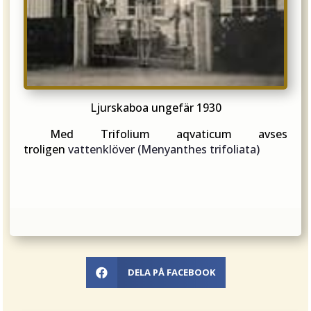
Ljurskaboa ungefär 1930
Med Trifolium aqvaticum avses
troligen
vattenklöver (
Menyanthes trifoliata)
DELA PÅ FACEBOOK
