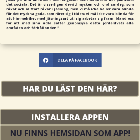
det sociala. Det är visserligen dervid mycken och ond surdeg, som
råkat och alltfort råkar i jäsning, men vi må icke heller vara blinda
för det myckna goda, som rörer sig i tiden; vi må icke vara blinda för
att himmelriket med jäsningsart uti sig arbetar sig fram ibland oss
för att med sina ädla safter genomsyra detta jordelifvets alla
områden och förhållanden.”
DELA PÅ FACEBOOK

HAR DU LÄST DEN HÄR?
INSTALLERA APPEN
NU FINNS HEMSIDAN SOM APP!