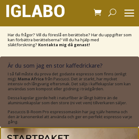
Har du frågor? Vill du föreslå en berättelse? Har du uppgifter som
kan förbättra berättelserna? Vill du ha hjälp med
släktforskning?
Kontakta mig då genast!
Är du som jag en stor kaffedrickare?
I så fall måste du prova det godaste espresso som finns (enligt
mig):
Mama Africa
från Pascucci. Det är starkt, har mycket
intensiv och långvarig eftersmak. Det säljs i kaffekapslar som kan
användas som kompost eller gödning i trädgården.
Dessa kapslar gjorde helt i naturfiber är långt bättre än de
aluminiumkapslar som den store (ni vet vem) tillverkaren säljer.
Pascuccis B-Room Pro espressomaskin har jag själv hemma och
den är kanonenkel att använda och ger en perfekt espresso varje
gång.