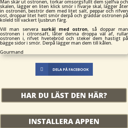
Man skär ut ostronen, torkar omsorgsfullt dem sjelfva och
skalen, lägger en liten klick smör i hvarje skal, lägger åter
in ostronen, beströr dem med litet salt, peppar och rifven
ost, droppar litet hett smör derpå och gräddar ostronen på
koleld till vackert ljusbrun färg.
Vill man servera
surkål med ostron
, så doppar man
ostronen i citronsaft, låter denna droppa väl af, rullar
ostronen i, rifvet hvetebröd och steker dem hastigt på
bägge sidor i smör. Derpå lägger man dem till kålen.
Gourmand

DELA PÅ FACEBOOK
HAR DU LÄST DEN HÄR?
INSTALLERA APPEN