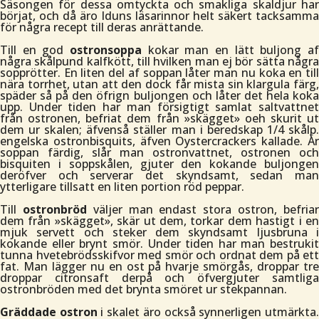
Säsongen för dessa omtyckta och smakliga skaldjur har
börjat, och då äro Iduns läsarinnor helt säkert tacksamma
för några recept till deras anrättande.
Till en god
ostronsoppa
kokar man en lätt buljong af
några skålpund kalfkött, till hvilken man ej bör sätta några
sopprötter. En liten del af soppan låter man nu koka en till
nära torrhet, utan att den dock får mista sin klargula färg,
späder så på den öfrign buljongen och låter det hela koka
upp. Under tiden har man försigtigt samlat saltvattnet
från ostronen, befriat dem från »skägget» oeh skurit ut
dem ur skalen; äfvenså ställer man i beredskap 1/4 skålp.
engelska ostronbisquits, äfven Oystercrackers kallade. Är
soppan färdig, slår man ostronvattnet, ostronen och
bisquiten i soppskålen, gjuter den kokande buljongen
deröfver och serverar det skyndsamt, sedan man
ytterligare tillsatt en liten portion röd peppar.
Till
ostronbröd
väljer man endast stora ostron, befria
dem från »skägget», skär ut dem, torkar dem hastigt i en
mjuk servett och steker dem skyndsamt ljusbruna i
kokande eller brynt smör. Under tiden har man bestrukit
tunna hvetebrödsskifvor med smör och ordnat dem på ett
fat. Man lägger nu en ost på hvarje smörgås, droppar tre
droppar citronsaft derpå och öfvergjuter samtliga
ostronbröden med det brynta smöret ur stekpannan.
Gräddade ostron
i skalet äro också synnerligen utmärkta