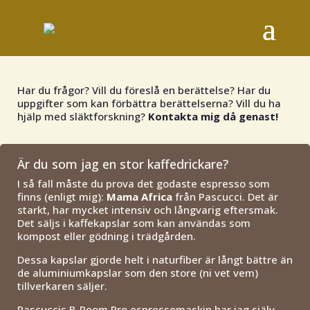
Har du frågor? Vill du föreslå en berättelse? Har du
uppgifter som kan förbättra berättelserna? Vill du ha
hjälp med släktforskning?
Kontakta mig då genast!
Är du som jag en stor kaffedrickare?
I så fall måste du prova det godaste espresso som
finns (enligt mig):
Mama Africa
från Pascucci. Det är
starkt, har mycket intensiv och långvarig eftersmak.
Det säljs i kaffekapslar som kan användas som
kompost eller gödning i trädgården.
Dessa kapslar gjorde helt i naturfiber är långt bättre än
de aluminiumkapslar som den store (ni vet vem)
tillverkaren säljer.
Pascuccis B-Room Pro espressomaskin har jag själv