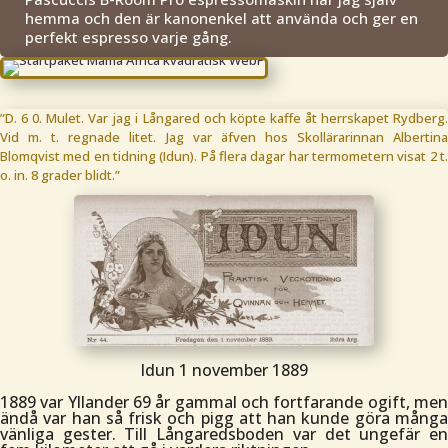
hemma och den är kanonenkel att använda och ger en
perfekt espresso varje gång.
”D. 6 0. Mulet. Var jag i Långared och köpte kaffe åt herrskapet Rydberg.
Vid m. t. regnade litet. Jag var äfven hos Skollärarinnan Albertina
Blomqvist med en tidning (Idun). På flera dagar har termometern visat 2 t.
o. in. 8 grader blidt.”
Idun 1 november 1889
1889 var Yllander 69 år gammal och fortfarande ogift, men
ändå var han så frisk och pigg att han kunde göra många
vänliga gester. Till Långaredsboden var det ungefär en