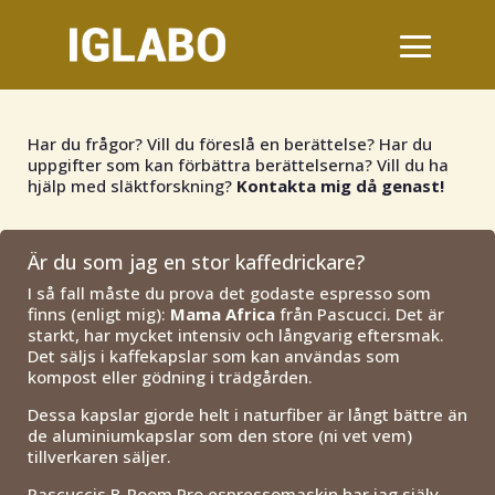
Har du frågor? Vill du föreslå en berättelse? Har du
uppgifter som kan förbättra berättelserna? Vill du ha
hjälp med släktforskning?
Kontakta mig då genast!
Är du som jag en stor kaffedrickare?
I så fall måste du prova det godaste espresso som
finns (enligt mig):
Mama Africa
från Pascucci. Det är
starkt, har mycket intensiv och långvarig eftersmak.
Det säljs i kaffekapslar som kan användas som
kompost eller gödning i trädgården.
Dessa kapslar gjorde helt i naturfiber är långt bättre än
de aluminiumkapslar som den store (ni vet vem)
tillverkaren säljer.
Pascuccis B-Room Pro espressomaskin har jag själv