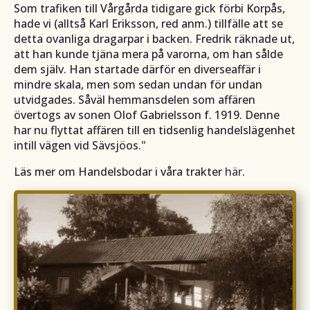
Som trafiken till Vårgårda tidigare gick förbi Korpås,
hade vi (
alltså Karl Eriksson, red anm
.) tillfälle att se
detta ovanliga dragarpar i backen. Fredrik räknade ut,
att han kunde tjäna mera på varorna, om han sålde
dem själv. Han startade därför en diverseaffär i
mindre skala, men som sedan undan för undan
utvidgades. Såväl hemmansdelen som affären
övertogs av sonen Olof Gabrielsson f. 1919. Denne
har nu flyttat affären till en tidsenlig handelslägenhet
intill vägen vid Sävsjöos."
Läs mer om Handelsbodar i våra trakter
här
.