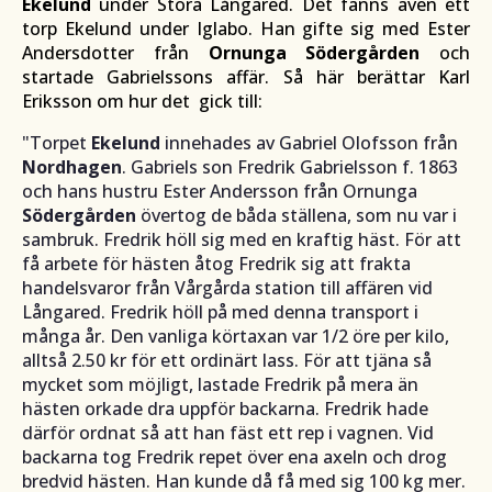
Ekelund
under Stora Långared. Det fanns även ett
torp Ekelund under Iglabo. Han gifte sig med Ester
Andersdotter från
Ornunga Södergården
och
startade Gabrielssons affär. Så här berättar Karl
Eriksson om hur det gick till:
"Torpet
Ekelund
innehades av Gabriel Olofsson från
Nordhagen
. Gabriels son Fredrik Gabrielsson f. 1863
och hans hustru Ester Andersson från Ornunga
Södergården
övertog de båda ställena, som nu var i
sambruk. Fredrik höll sig med en kraftig häst. För att
få arbete för hästen åtog Fredrik sig att frakta
handelsvaror från Vårgårda station till affären vid
Långared. Fredrik höll på med denna transport i
många år. Den vanliga körtaxan var 1/2 öre per kilo,
alltså 2.50 kr för ett ordinärt lass. För att tjäna så
mycket som möjligt, lastade Fredrik på mera än
hästen orkade dra uppför backarna. Fredrik hade
därför ordnat så att han fäst ett rep i vagnen. Vid
backarna tog Fredrik repet över ena axeln och drog
bredvid hästen. Han kunde då få med sig 100 kg mer.