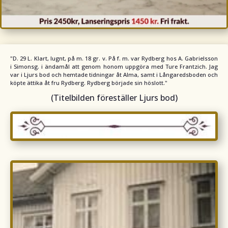
"D.
29 L. Klart, lugnt, på m. 18 gr. v. På f. m. var Rydberg hos A. Gabrielsson
i Simonsg. i ändamål att genom honom uppgöra med Ture Frantzich. Jag
var i Ljurs bod och hemtade tidningar åt Alma, samt i Långaredsboden och
köpte ättika åt fru Rydberg. Rydberg började sin höslott.
"
(Titelbilden föreställer Ljurs bod)