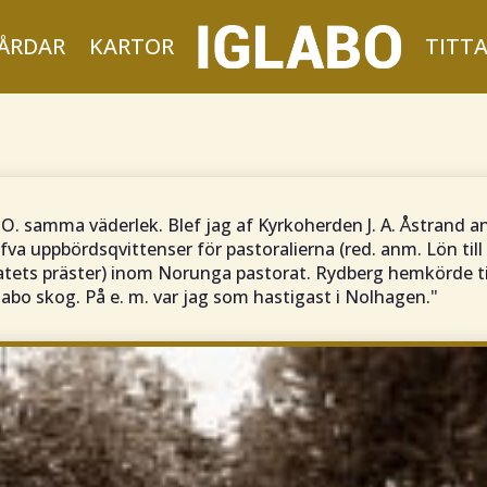
ÅRDAR
KARTOR
TITT
 O. samma väderlek. Blef jag af Kyrkoherden J. A. Åstrand
ifva uppbördsqvittenser för pastoralierna (red. anm. Lön till
atets präster) inom Norunga pastorat. Rydberg hemkörde 
labo skog. På e. m. var jag som hastigast i Nolhagen."