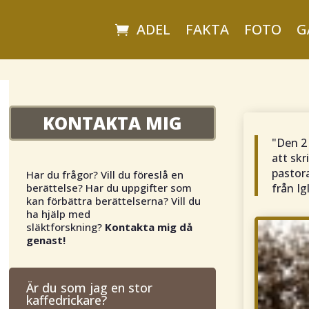
ADEL
FAKTA
FOTO
G
KONTAKTA MIG
"Den 2
att skr
pastor
Har du frågor? Vill du föreslå en
från Ig
berättelse? Har du uppgifter som
kan förbättra berättelserna? Vill du
ha hjälp med
släktforskning?
Kontakta mig då
genast!
Är du som jag en stor
kaffedrickare?