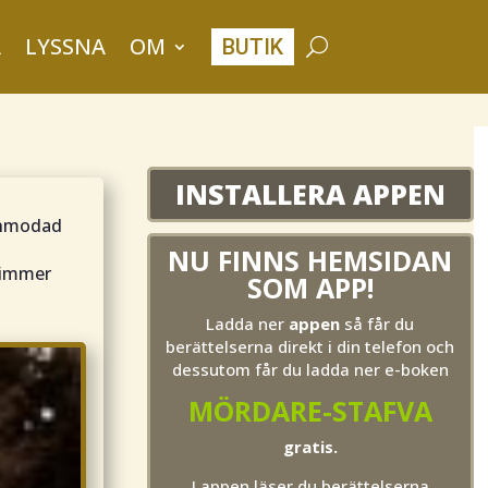
A
LYSSNA
OM
BUTIK
INSTALLERA APPEN
 anmodad
NU FINNS HEMSIDAN
timmer
SOM APP!
Ladda ner
appen
så får du
berättelserna direkt i din telefon och
dessutom får du ladda ner e-boken
MÖRDARE-STAFVA
gratis.
I appen läser du berättelserna