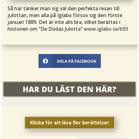
Så här tänker man sig väl den perfekta resan till
julottan, men alla på Iglabo försov sig den förste
januari 1889. Det är inte alls bra, vilket berättas i
historien om ”
De Dödas Julotta
”
www.iglabo.se/b93
DELA PÅ FACEBOOK

HAR DU LÄST DEN HÄR?
FATTIGDOM
Klicka för att läsa fler berättelser