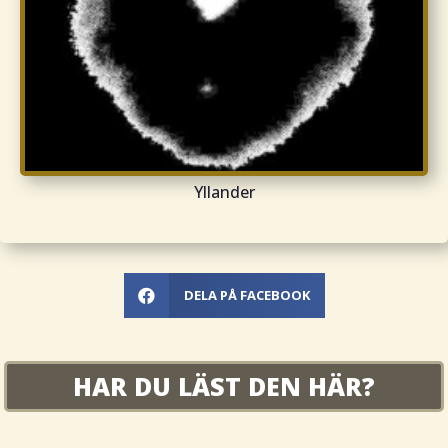
Yllander
DELA PÅ FACEBOOK

HAR DU LÄST DEN HÄR?