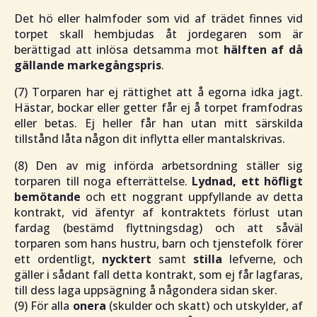
Det hö eller halmfoder som vid af trädet finnes vid
torpet skall hembjudas åt jordegaren som är
berättigad att inlösa detsamma mot
hälften af då
gällande markegångspris
.
(7) Torparen har ej rättighet att å egorna idka jagt.
Hästar, bockar eller getter får ej å torpet framfodras
eller betas. Ej heller får han utan mitt särskilda
tillstånd låta någon dit inflytta eller mantalskrivas.
(8) Den av mig införda arbetsordning ställer sig
torparen till noga efterrättelse.
Lydnad, ett höfligt
bemötande
och ett noggrant uppfyllande av detta
kontrakt, vid äfentyr af kontraktets förlust utan
fardag (bestämd flyttningsdag) och att såväl
torparen som hans hustru, barn och tjenstefolk förer
ett ordentligt,
nycktert
samt
stilla
lefverne, och
gäller i sådant fall detta kontrakt, som ej får lagfaras,
till dess laga uppsägning å någondera sidan sker.
(9) För alla
onera
(skulder och skatt) och utskylder, af