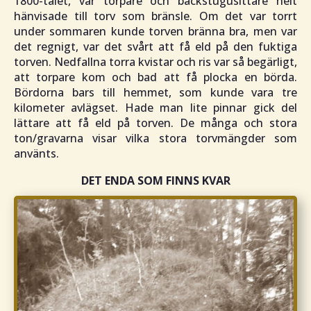
1800-talet, var torpare och backstugusittare helt
hänvisade till torv som bränsle. Om det var torrt
under sommaren kunde torven bränna bra, men var
det regnigt, var det svårt att få eld på den fuktiga
torven. Nedfallna torra kvistar och ris var så begärligt,
att torpare kom och bad att få plocka en börda.
Bördorna bars till hemmet, som kunde vara tre
kilometer avlägset. Hade man lite pinnar gick del
lättare att få eld på torven. De många och stora
ton/gravarna visar vilka stora torvmängder som
använts.
DET ENDA SOM FINNS KVAR