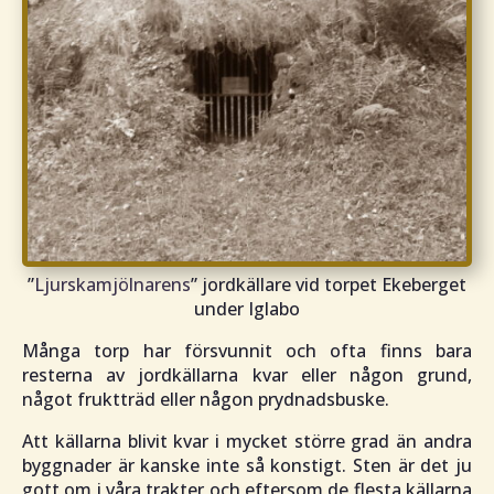
”
Ljurskamjölnarens
” jordkällare vid torpet Ekeberget
under Iglabo
Många torp har försvunnit och ofta finns bara
resterna av jordkällarna kvar eller någon grund,
något fruktträd eller någon prydnadsbuske.
Att källarna blivit kvar i mycket större grad än andra
byggnader är kanske inte så konstigt. Sten är det ju
gott om i våra trakter och eftersom de flesta källarna