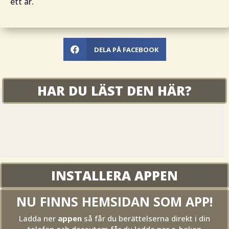
ett år.
DELA PÅ FACEBOOK

HAR DU LÄST DEN HÄR?
ORIGINAL
OCKULT
FINT FOLK
SOLDATLIV
HJOBYGDEN
SÄGNER
KYRKLIGT
SÅ VAR DET FÖRR
IGLABO
SVÄLTORNA
FATTIGDOM
MORD
TRADITIONER
INSTALLERA APPEN
NU FINNS HEMSIDAN SOM APP!
Ladda ner
appen
så får du berättelserna direkt i din