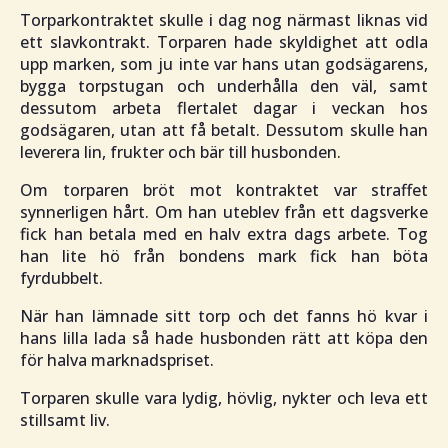
Torparkontraktet skulle i dag nog närmast liknas vid
ett slavkontrakt. Torparen hade skyldighet att odla
upp marken, som ju inte var hans utan godsägarens,
bygga torpstugan och underhålla den väl, samt
dessutom arbeta flertalet dagar i veckan hos
godsägaren, utan att få betalt. Dessutom skulle han
leverera lin, frukter och bär till husbonden.
Om torparen bröt mot kontraktet var straffet
synnerligen hårt. Om han uteblev från ett dagsverke
fick han betala med en halv extra dags arbete. Tog
han lite hö från bondens mark fick han böta
fyrdubbelt.
När han lämnade sitt torp och det fanns hö kvar i
hans lilla lada så hade husbonden rätt att köpa den
för halva marknadspriset.
Torparen skulle vara lydig, hövlig, nykter och leva ett
stillsamt liv.