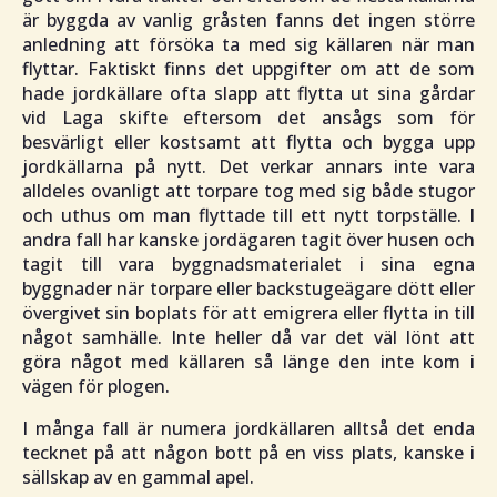
är byggda av vanlig gråsten fanns det ingen större
anledning att försöka ta med sig källaren när man
flyttar. Faktiskt finns det uppgifter om att de som
hade jordkällare ofta slapp att flytta ut sina gårdar
vid Laga skifte eftersom det ansågs som för
besvärligt eller kostsamt att flytta och bygga upp
jordkällarna på nytt. Det verkar annars inte vara
alldeles ovanligt att torpare tog med sig både stugor
och uthus om man flyttade till ett nytt torpställe. I
andra fall har kanske jordägaren tagit över husen och
tagit till vara byggnadsmaterialet i sina egna
byggnader när torpare eller backstugeägare dött eller
övergivet sin boplats för att emigrera eller flytta in till
något samhälle. Inte heller då var det väl lönt att
göra något med källaren så länge den inte kom i
vägen för plogen.
I många fall är numera jordkällaren alltså det enda
tecknet på att någon bott på en viss plats, kanske i
sällskap av en gammal apel.