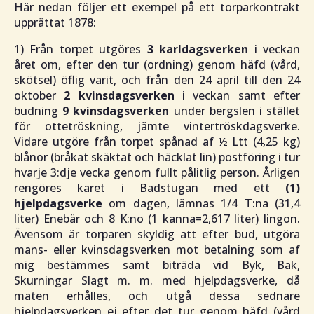
Här nedan följer ett exempel på ett torparkontrakt
upprättat 1878:
1) Från torpet utgöres
3 karldagsverken
i veckan
året om, efter den tur (ordning) genom häfd (vård,
skötsel) öflig varit, och från den 24 april till den 24
oktober
2 kvinsdagsverken
i veckan samt efter
budning
9 kvinsdagsverken
under bergslen i stället
för ottetröskning, jämte vintertröskdagsverke.
Vidare utgöre från torpet spånad af ½ Ltt (4,25 kg)
blånor (bråkat skäktat och häcklat lin) postföring i tur
hvarje 3:dje vecka genom fullt pålitlig person. Årligen
rengöres karet i Badstugan med ett
(1)
hjelpdagsverke
om dagen, lämnas 1/4 T:na (31,4
liter) Enebär och 8 K:no (1 kanna=2,617 liter) lingon.
Ävensom är torparen skyldig att efter bud, utgöra
mans- eller kvinsdagsverken mot betalning som af
mig bestämmes samt biträda vid Byk, Bak,
Skurningar Slagt m. m. med hjelpdagsverke, då
maten erhålles, och utgå dessa sednare
hjelpdagsverken ej efter det tur genom häfd (vård