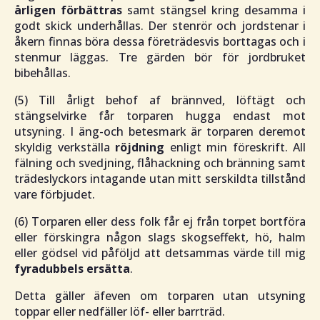
årligen förbättras
samt stängsel kring desamma i
godt skick underhållas. Der stenrör och jordstenar i
åkern finnas böra dessa företrädesvis borttagas och i
stenmur läggas. Tre gärden bör för jordbruket
bibehållas.
(5) Till årligt behof af brännved, löftägt och
stängselvirke får torparen hugga endast mot
utsyning. I äng-och betesmark är torparen deremot
skyldig verkställa
röjdning
enligt min föreskrift. All
fälning och svedjning, flåhackning och bränning samt
trädeslyckors intagande utan mitt serskildta tillstånd
vare förbjudet.
(6) Torparen eller dess folk får ej från torpet bortföra
eller förskingra någon slags skogseffekt, hö, halm
eller gödsel vid påföljd att detsammas värde till mig
fyradubbels
ersätta
.
Detta gäller äfeven om torparen utan utsyning
toppar eller nedfäller löf- eller barrträd.