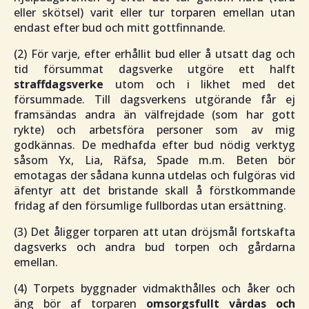
eller skötsel) varit eller tur torparen emellan utan
endast efter bud och mitt gottfinnande.
(2) För varje, efter erhållit bud eller å utsatt dag och
tid försummat dagsverke utgöre ett halft
straffdagsverke
utom och i likhet med det
försummade. Till dagsverkens utgörande får ej
framsändas andra än välfrejdade (som har gott
rykte) och arbetsföra personer som av mig
godkännas. De medhafda efter bud nödig verktyg
såsom Yx, Lia, Räfsa, Spade m.m. Beten bör
emotagas der sådana kunna utdelas och fulgöras vid
äfentyr att det bristande skall å förstkommande
fridag af den försumlige fullbordas utan ersättning.
(3) Det åligger torparen att utan dröjsmål fortskafta
dagsverks­ och andra bud torpen och gårdarna
emellan.
(4) Torpets byggnader vidmakthålles och åker och
äng bör af torparen
omsorgsfullt vårdas och