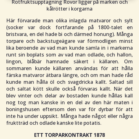
Rotfruktsupptagning Rovor ligger på marken och
kålrötter i korgarna
Här förvarade man olika inlagda matvaror och sylt
(socker var dock fortfarande på 1800-talet en
bristvara, en del hade bi och därmed honung). Många
torpare och backstugeägare var förmodligen minst
lika beroende av vad man kunde samla in i markerna
runt sin boplats som av vad man odlade, och hallon,
lingon, blåbär hamnade säkert i källaren. Om
sommaren kunde källaren användas för att hålla
färska matvaror ätbara längre, och om man hade råd
kunde man hålla öl och svagdricka kallt. Saltad sill
och saltat kött skulle också förvaras kallt. När det
blev vinter och delar av bostaden kunde hållas kall
nog tog man kanske in en del av den här maten i
boningshusen eftersom den var för dyrbar för att
inte ha under uppsikt. Många hade något eller några
fruktträd och odlade kanske lite potatis.
ETT TORPARKONTRAKT 1878