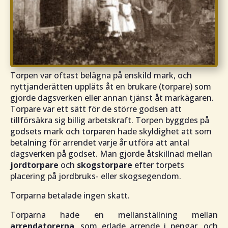
Torpen var oftast belägna på enskild mark, och
nyttjanderätten uppläts åt en brukare (torpare) som
gjorde dagsverken eller annan tjänst åt markägaren.
Torpare var ett sätt för de större godsen att
tillförsäkra sig billig arbetskraft. Torpen byggdes på
godsets mark och torparen hade skyldighet att som
betalning för arrendet varje år utföra att antal
dagsverken på godset. Man gjorde åtskillnad mellan
jordtorpare
och
skogstorpare
efter torpets
placering på jordbruks- eller skogsegendom.
Torparna betalade ingen skatt.
Torparna hade en mellanställning mellan
arrendatorerna
, som erlade arrende i pengar, och