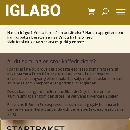
Har du frågor? Vill du föreslå en berättelse? Har du uppgifter som
kan förbättra berättelserna? Vill du ha hjälp med
släktforskning?
Kontakta mig då genast!
Är du som jag en stor kaffedrickare?
I så fall måste du prova det godaste espresso som finns (enligt
mig):
Mama Africa
från Pascucci. Det är starkt, har mycket
intensiv och långvarig eftersmak. Det säljs i kaffekapslar som kan
användas som kompost eller gödning i trädgården.
Dessa kapslar gjorde helt i naturfiber är långt bättre än de
aluminiumkapslar som den store (ni vet vem) tillverkaren säljer.
Pascuccis B-Room Pro espressomaskin har jag själv hemma och
den är kanonenkel att använda och ger en perfekt espresso varje
gång.