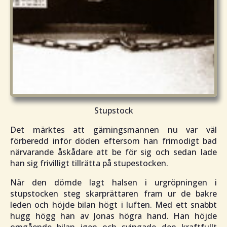
Stupstock
Det märktes att gärningsmannen nu var väl
förberedd inför döden eftersom han frimodigt bad
närvarande åskådare att be för sig och sedan lade
han sig frivilligt tillrätta på stupestocken.
När den dömde lagt halsen i urgröpningen i
stupstocken steg skarprättaren fram ur de bakre
leden och höjde bilan högt i luften. Med ett snabbt
hugg högg han av Jonas högra hand. Han höjde
omgående bilan igen och svingade den kraftfullt