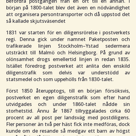
befordra postgången från en ort till en annan. I
början på 1800-talet blev det även en nödvändighet
att organisera persontransporter och då uppstod det
så kallade skjutsväsendet
1831 var starten för en diligensrörelse i postverkets
regi. Denna gick under namnet Paketposten och
trafikerade linjen Stockholm–Ystad sedermera
utsträckt till Malmö och Helsingborg. På grund av
olönsamhet drogs emellertid linjen in redan 1835.
Istället föredrog postverket att anlita den enskild
diligenstrafik som delvis var understödd av
statsmedel och som uppehölls från 1830-talet.
Först 1850 återupptogs, till en början försöksvis,
postverket en egen diligenstrafik som efter hand
utvidgades och under 1860-talet nådde sin
storhetstid. Ännu år 1867 tillryggalades cirka 60
procent av all post per landsväg med postdiligens.
Fler personer än två per häst fick inte medföras, dock
kunde om de resande så medgav ett barn av högst