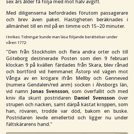
sex års ålder få följa med mot halv avgift.
Med diligenserna befordrades förutom passagerare
och brev även paket. Hastigheten beräknades i
allmänhet till en mil på en timme och 15–20 minuter.
I Inrikes Tidningar kunde man läsa följande berättelser under
våren 1772:
"Den från Stockholm och flera andra orter och till
Göteborg destinerade Posten som den 9 februari
klockan 9 på kvällen färdades från Skara, blev rånad
och bortförd vid hemmanet Åstorp vid vägen mot
Vånga av en krögare ifrån Mellby och Genneved
(numera Gendalen/red anm) socken i Älvsborgs län,
vid namn
Jonas Svensson
, som överfallit och med
kniv illa skurit postridaren
Daniel Svensson
över
strupen och nacken, samt därpå kastat kroppen, som
han, rövaren, trodde var död, bakom en buske.
Postridaren levde emellertid och ligger nu under
fältskärarens hand."