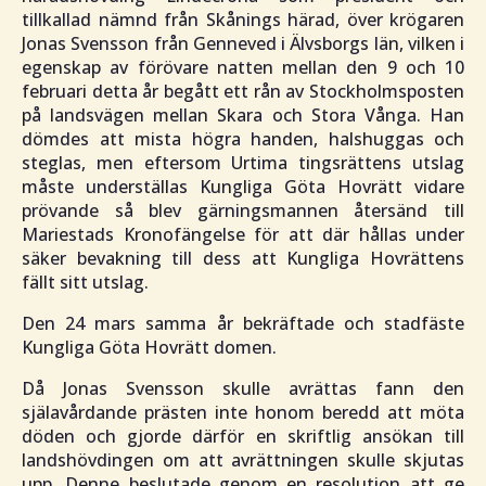
tillkallad nämnd från Skånings härad, över krögaren
Jonas Svensson från Genneved i Älvsborgs län, vilken i
egenskap av förövare natten mellan den 9 och 10
februari detta år begått ett rån av Stockholmsposten
på landsvägen mellan Skara och Stora Vånga. Han
dömdes att mista högra handen, halshuggas och
steglas, men eftersom Urtima tingsrättens utslag
måste underställas Kungliga Göta Hovrätt vidare
prövande så blev gärningsmannen återsänd till
Mariestads Kronofängelse för att där hållas under
säker bevakning till dess att Kungliga Hovrättens
fällt sitt utslag.
Den 24 mars samma år bekräftade och stadfäste
Kungliga Göta Hovrätt domen.
Då Jonas Svensson skulle avrättas fann den
själavårdande prästen inte honom beredd att möta
döden och gjorde därför en skriftlig ansökan till
landshövdingen om att avrättningen skulle skjutas
upp. Denne beslutade genom en resolution att ge