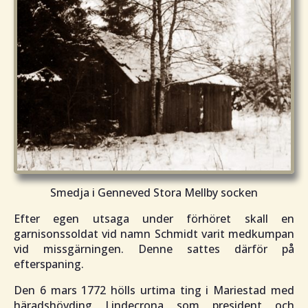
Smedja i Genneved Stora Mellby socken
Efter egen utsaga under förhöret skall en
garnisonssoldat vid namn Schmidt varit medkumpan
vid missgärningen. Denne sattes därför på
efterspaning.
Den 6 mars 1772 hölls urtima ting i Mariestad med
häradshövding Lindecrona som president och