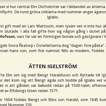
ser vi hur central Elin Olofsdotter var i bildandet av ättern
rnflycht. De rund gröna cirklarna med nummer anger ägarord
Iglabo.
örst gift med en Lars Mattsson, men tyvärr vet vi inte hur 
slutade. I alla fall gifte hon sig någon gång i slutet på
Olofsson
, vars far var en förmögen bonde och gästgivare i
ägde Stora Åkatorp i Österbitterna dog ”
dagen före påska
” 
nnan hans son, som fick namnet Nils av modern, föddes 
ÄTTEN IGELSTRÖM
fte Elin om sig med Bengt Haraldsson och flyttade till
Ig
r det kom sig att Bengt ägde och bodde på Iglabo vet v
t vi att gården var bebodd redan på 1500-talet, efters
del av Elfsborgs lösen redan 1571.
er 1604 föddes Bengt och Elins son Harald, som 1645 kom
med Nummer 320.