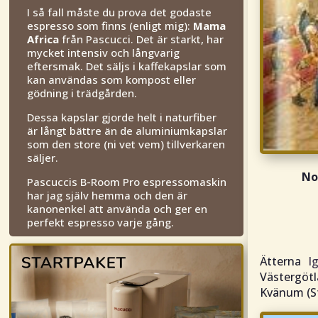
I så fall måste du prova det godaste
espresso som finns (enligt mig):
Mama
Africa
från Pascucci. Det är starkt, har
mycket intensiv och långvarig
eftersmak. Det säljs i kaffekapslar som
kan användas som kompost eller
gödning i trädgården.
Dessa kapslar gjorde helt i naturfiber
är långt bättre än de aluminiumkapslar
som den store (ni vet vem) tillverkaren
säljer.
No
Pascuccis B-Room Pro espressomaskin
har jag själv hemma och den är
kanonenkel att använda och ger en
perfekt espresso varje gång.
Ätterna
I
Västergötl
Kvänum (S