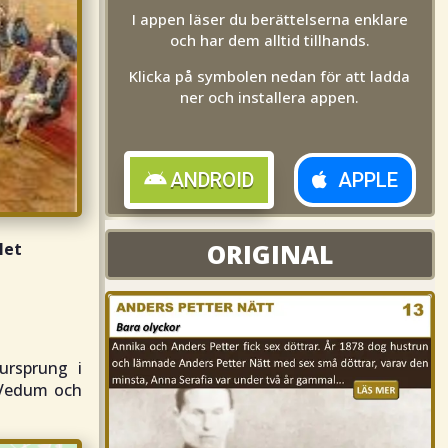
I appen läser du berättelserna enklare
och har dem alltid tillhands.
Klicka på symbolen nedan för att ladda
ner och installera appen.
ANDROID
APPLE
ORIGINAL
ORIGINAL
let
rsprung i
t Vedum och