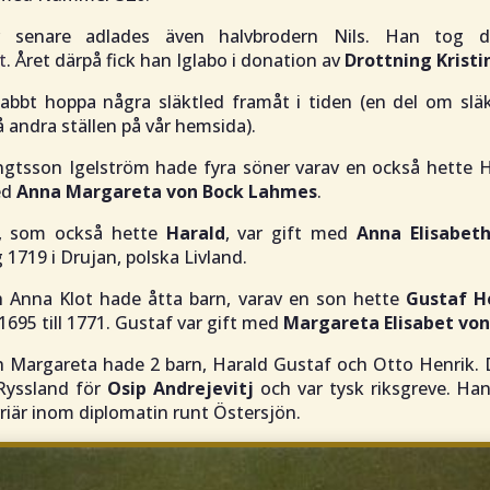
år senare adlades även halvbrodern Nils. Han tog 
t
. Året därpå fick han Iglabo i donation av
Drottning Kristi
abbt hoppa några släktled framåt i tiden (en del om sl
å andra ställen på vår hemsida).
gtsson Igelström hade fyra söner varav en också hette 
ed
Anna Margareta von Bock Lahmes
.
, som också hette
Harald
, var gift med
Anna Elisabeth
 1719 i Drujan, polska Livland.
h Anna Klot hade åtta barn, varav en son hette
Gustaf H
1695 till 1771. Gustaf var gift med
Margareta Elisabet von
 Margareta hade 2 barn, Harald Gustaf och Otto Henrik.
 Ryssland för
Osip Andrejevitj
och var tysk riksgreve. Ha
riär inom diplomatin runt Östersjön.