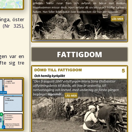
nga, öster
 (Nr 325)
,
FATTIGDOM
FATTIGDOM
gen var en
fte sig tre