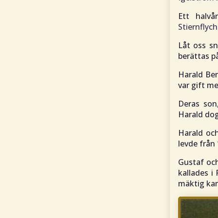
Ett halv
Stiernflych
Låt oss sn
berättas p
Harald Ben
var gift m
Deras son
Harald dog
Harald oc
levde från 
Gustaf och
kallades i
mäktig kar