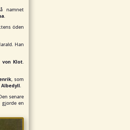
då namnet
na
.
äktens öden
Harald. Han
 von Klot
.
enrik
, som
 Albedyll
.
 Den senare
n gjorde en