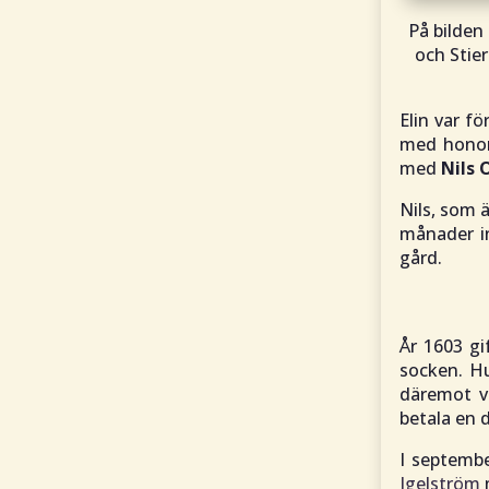
På bilden 
och Stie
Elin var f
med honom 
med
Nils 
Nils, som 
månader i
gård.
År 1603 gi
socken. Hu
däremot ve
betala en 
I septemb
Igelström