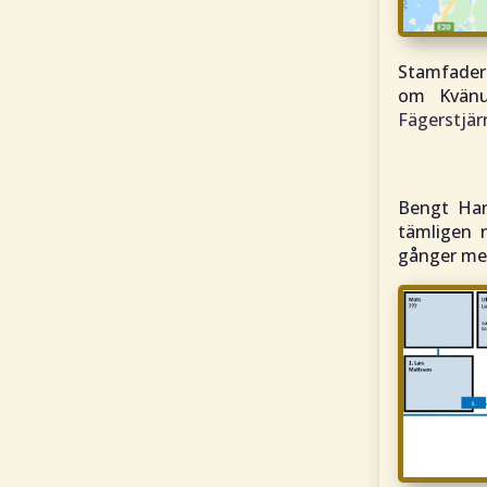
Stamfader
om Kvänu
Fägerstjär
Bengt Har
tämligen r
gånger med 