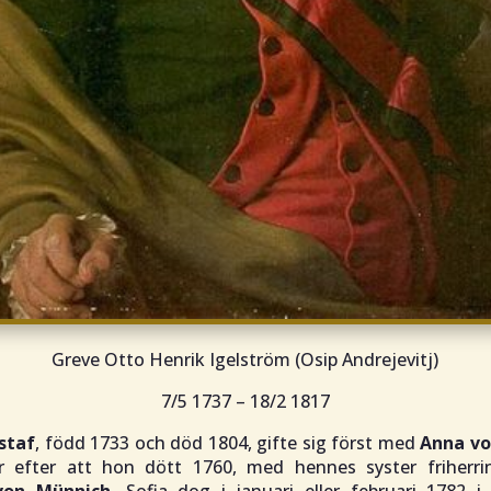
Greve Otto Henrik Igelström (
Osip Andrejevitj
)
7/5 1737 – 18/2 1817
staf
, född 1733 och död 1804, gifte sig först med
Anna vo
r efter att hon dött 1760, med hennes syster friherr
 von Münnich
. Sofia dog i januari eller februari 1782 i