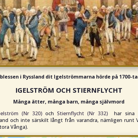
blessen i Ryssland dit Igelströmmarna hörde på 1700-ta
IGELSTRÖM OCH STIERNFLYCHT
Många ätter, många barn, många självmord
gelström (Nr 320)
och
Stiernflycht (Nr 332)
har sina u
and och inte särskilt långt från varandra, nämligen run
tora Vånga).