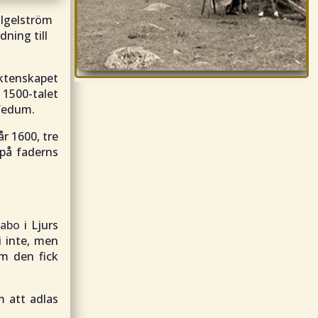
a Igelström
ning till
äktenskapet
 1500-talet
 Vedum.
år 1600, tre
på faderns
labo
i Ljurs
i inte, men
om den fick
 att adlas