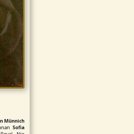
n Münnich
innan
Sofia
 Reval. Nio