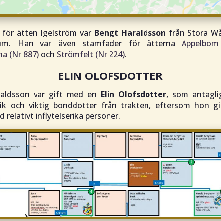
 för ätten Igelström var
Bengt Haraldsson
från Stora Wå
m. Han var även stamfader för ätterna
Appelbom
na (Nr 887)
och
Strömfelt (Nr 224)
.
ELIN OLOFSDOTTER
aldsson var gift med en
Elin Olofsdotter
, som antagli
ik och viktig bonddotter från trakten, eftersom hon gi
relativt inflytelserika personer.