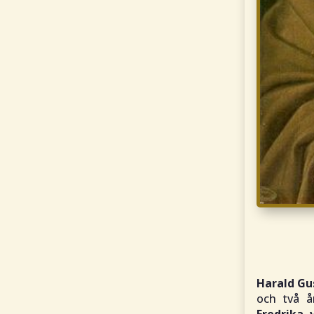
Harald Gu
och två å
Fredrika