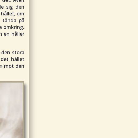
 det. Även
de sig den
 hållet, om
e tända på
a omkring.
h en håller
 den stora
det hållet
a» mot den