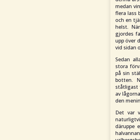
medan vin
flera lass
och en tjä
helst. Nä
gjordes fa
upp över 
vid sidan 
Sedan all
stora för
på sin stä
botten. N
ståtligast
av lågorna
den mening
Det var 
naturligtv
däruppe e
halvannan