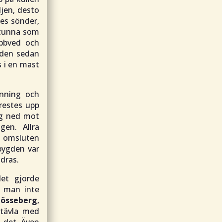
jen, desto
des sönder,
n tunna som
ubbved och
s den sedan
 i en mast
änning och
restes upp
sig ned mot
gen. Allra
g, omsluten
 bygden var
dras.
et gjorde
de man inte
össeberg
,
 tävla med