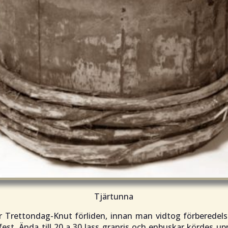
Tjärtunna
r Trettondag-Knut förliden, innan man vidtog förberedelse
est. Ända till 20 a 30 lass granris och enbuskar kördes up