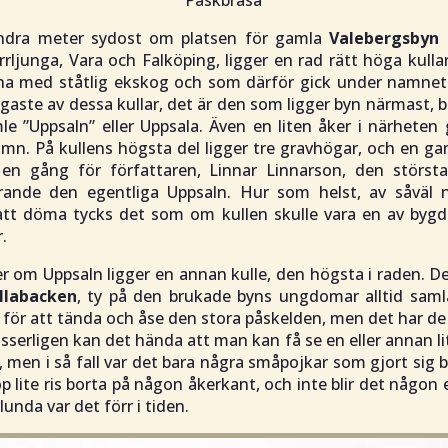
ndra meter sydost om platsen för gamla
Valebergsbyn
i
rljunga, Vara och Falköping, ligger en rad rätt höga kulla
na med ståtlig ekskog och som därför gick under namnet
gaste av dessa kullar, det är den som ligger byn närmast
e ”Uppsaln” eller Uppsala. Även en liten åker i närheten
n. På kullens högsta del ligger tre gravhögar, och en g
en gång för författaren, Linnar Linnarson, den störst
rande den egentliga Uppsaln. Hur som helst, av såväl
 att döma tycks det som om kullen skulle vara en av byg
.
r om Uppsaln ligger en annan kulle, den högsta i raden. D
llabacken
, ty på den brukade byns ungdomar alltid samla
för att tända och åse den stora påskelden, men det har de
sserligen kan det hända att man kan få se en eller annan l
 men i så fall var det bara några småpojkar som gjort sig
op lite ris borta på någon åkerkant, och inte blir det någon e
unda var det förr i tiden.