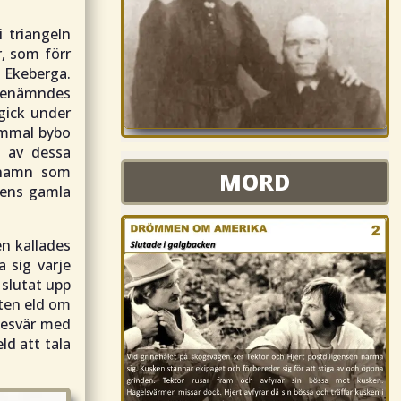
 triangeln
r, som förr
 Ekeberga.
, benämndes
 gick under
ammal bybo
a av dessa
MORD
 namn som
MORD
dens gamla
en kallades
 sig varje
 slutat upp
iten eld om
 besvär med
ld att tala