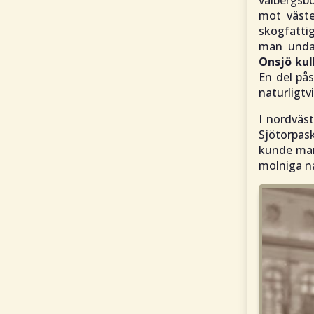
valbergsb
mot väste
skogfattig
man undan
Onsjö kul
En del pås
naturligtvi
I nordväs
Sjötorpas
kunde man
molniga n