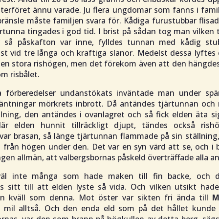
terföret ännu varade. Ju flera ungdomar som fanns i famil
 bränsle måste familjen svara för. Kådiga furustubbar flisa
rtunna tingades i god tid. I brist på sådan tog man vilke
r så påskafton var inne, fylldes tunnan med kådig st
st vid tre långa och kraftiga slanor. Medelst dessa lyfte
den stora rishögen, men det förekom även att den hängdes
om risbålet.
a förberedelser undanstökats inväntade man under sp
väntningar mörkrets inbrott. Då antändes tjärtunnan och 
llning, den antändes i ovanlagret och så fick elden äta 
är elden hunnit tillräckligt djupt, tändes också rishö
 var brasan, så länge tjärtunnan flammade på sin ställnin
 från högen under den. Det var en syn värd att se, och i
en allmän, att valbergsbornas påskeld överträffade alla an
väl inte många som hade maken till fin backe, och d
is sitt till att elden lyste så vida. Och vilken utsikt ha
n kväll som denna. Mot öster var sikten fri ända till
M
 mil alltså. Och den enda eld som på det hållet kunde