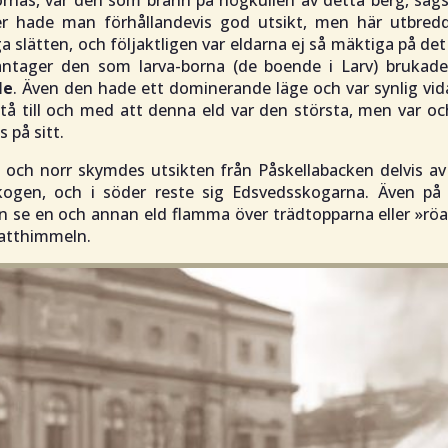
ornas, var den som brann på högkullen av detta berg, sägs
r hade man förhållandevis god utsikt, men här utbred
a slätten, och följaktligen var eldarna ej så mäktiga på det
tager den som larva-borna (de boende i Larv) brukad
le
. Även den hade ett dominerande läge och var synlig vid
tå till och med att denna eld var den största, men var oc
s på sitt.
t och norr skymdes utsikten från Påskellabacken delvis av
kogen, och i söder reste sig Edsvedsskogarna. Även på 
 se en och annan eld flamma över trädtopparna eller »rö
atthimmeln.