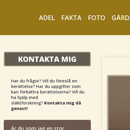
ADEL
FAKTA
FOTO
GÅRD
KONTAKTA MIG
Har du frågor? Vill du föreslå en
berättelse? Har du uppgifter som
kan förbättra berättelserna? Vill du
ha hjälp med
släktforskning?
Kontakta mig då
genast!
Är du som jag en stor