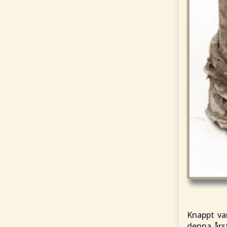
Knappt va
denna årsf