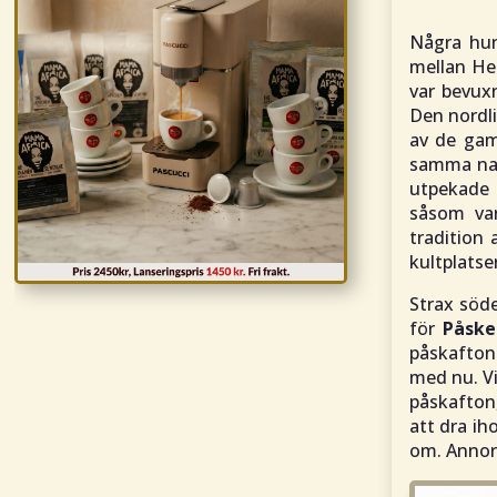
Några hu
mellan Her
var bevux
Den nordli
av de gaml
samma nam
utpekade 
såsom va
tradition
kultplatser
Strax söde
för
Påske
påskafton 
med nu. Vi
påskafton,
att dra ih
om. Annorl