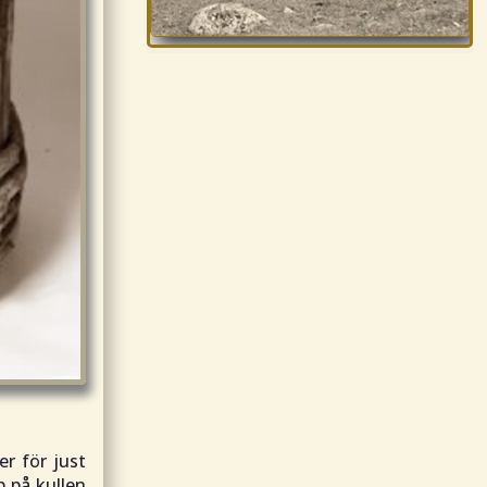
r för just
p på kullen