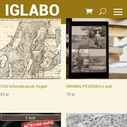
1532 Schondia Jacob Ziegler
ORIGINAL PÅ BÖGDA e-pub
39
kr
79
kr