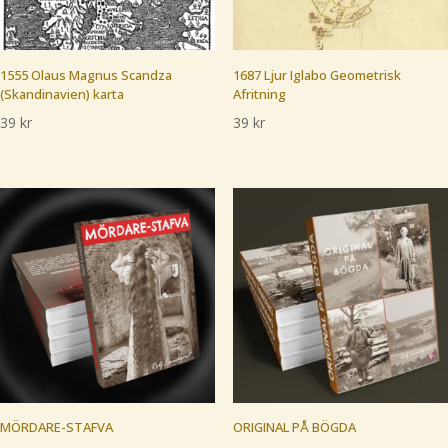
1555 Olaus Magnus Scandza
1687 Ljur Iglabo Geometrisk
(Skandinavien) karta
Afritning
39
kr
39
kr
MÖRDARE-STAFVA
ORIGINAL PÅ BÖGDA