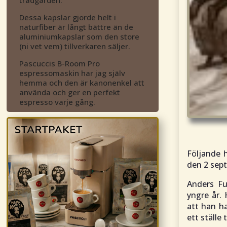
Dessa kapslar gjorde helt i
naturfiber är långt bättre än de
aluminiumkapslar som den store
(ni vet vem) tillverkaren säljer.
Pascuccis B-Room Pro
espressomaskin har jag själv
hemma och den är kanonenkel att
använda och ger en perfekt
espresso varje gång.
Följande 
den 2 sep
Anders Fu
yngre år. 
att han h
ett ställe