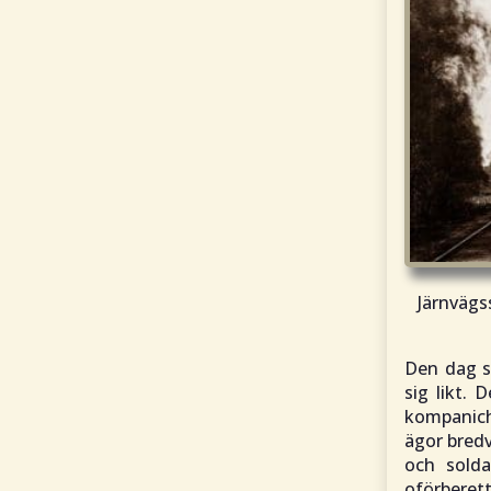
Järnvägs
Den dag so
sig likt.
kompanich
ägor bredv
och solda
oförberet