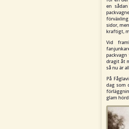
en sådan 
packvagne
förväxlin
sidor, me
kraftigt, 
Vid fram
fanjunkar
packvagn f
dragit åt 
så nu är al
På Fåglavi
dag som d
förläggni
glam hörde