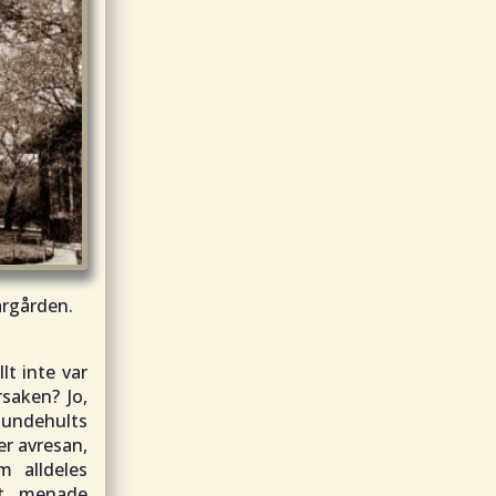
argården.
lt inte var
saken? Jo,
mundehults
er avresan,
m alldeles
tt, menade