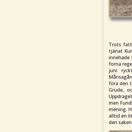
Trots fat
tjänat Ku
innehade 
forna rege
juni ryck
Månsagårde
föra den 
Grude, o
Uppdraget
men Fundb
mening. H
alltid en 
den saken 