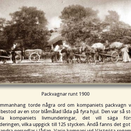
Packvagnar runt 1900
sammanhang torde några ord om kompaniets packvagn va
 bestod av en stor blåmålad låda på fyra hjul. Den var så st
la kompaniets livmunderingar, det vill säga förs
ringen, vilka uppgick till 125 stycken. Ändå fanns det g
 andra persedlar i lådan. Varje kompani vid Västgöta reg