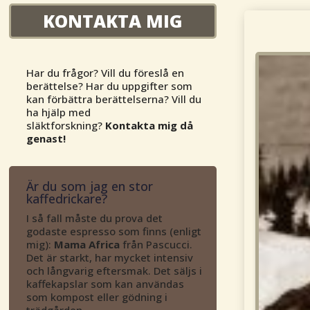
KONTAKTA MIG
Har du frågor? Vill du föreslå en
berättelse? Har du uppgifter som
kan förbättra berättelserna? Vill du
ha hjälp med
släktforskning?
Kontakta mig då
genast!
Är du som jag en stor
kaffedrickare?
I så fall måste du prova det
godaste espresso som finns (enligt
mig):
Mama Africa
från Pascucci.
Det är starkt, har mycket intensiv
och långvarig eftersmak. Det säljs i
kaffekapslar som kan användas
som kompost eller gödning i
trädgården.