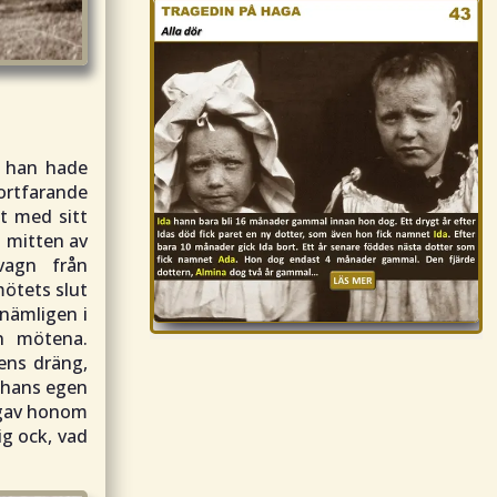
y han hade
ortfarande
t med sitt
i mitten av
kvagn från
mötets slut
nämligen i
n mötena.
ens dräng,
 hans egen
 gav honom
ig ock, vad