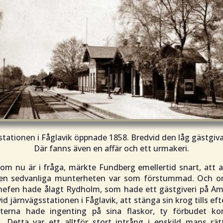
stationen i Fåglavik öppnade 1858. Bredvid den låg gästgiv
Där fanns även en affär och ett urmakeri.
m nu är i fråga, märkte Fundberg emellertid snart, att al
 Den sedvanliga munterheten var som förstummad. Och or
efen hade ålagt Rydholm, som hade ett gästgiveri på A
id järnvägsstationen i Fåglavik, att stänga sin krog tills eft
terna hade ingenting på sina flaskor, ty förbudet ko
t. Detta var ett alltför stort intrång i enskild mans rä