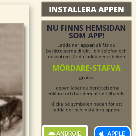
INSTALLERA APPEN
NU FINNS HEMSIDAN
SOM APP!
Ladda ner
appen
så får du
berättelserna direkt i din telefon och
dessutom får du ladda ner e-boken
MÖRDARE-STAFVA
gratis.
I appen läser du berättelserna
enklare och har dem alltid tillhands.
Klicka på symbolen nedan för att
ladda ner och installera appen.
ANDROID
APPLE