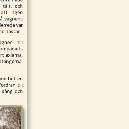
 tält, och
 att ingen
på vagnens
errede var
ne hästar.
gnen till
ompaniets
rt axlarna,
gstängerna,
ynnerhet en
rdran till
, sång och