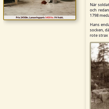
När solda
och redan
1798 medan
Hans enda 
socken, dä
rote stra