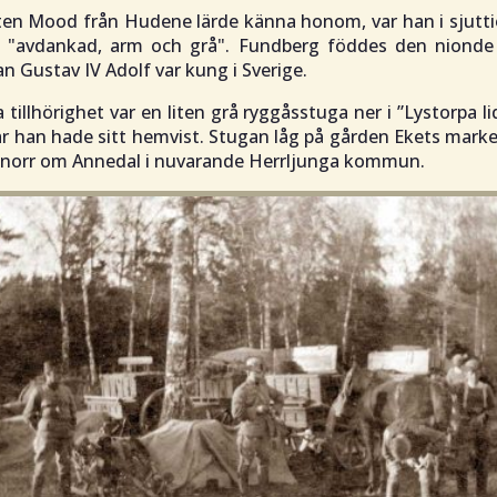
ten Mood från Hudene lärde känna honom, var han i sjutti
 "
avdankad, arm och grå
". Fundberg föddes den niond
 Gustav IV Adolf var kung i Sverige.
tillhörighet var en liten grå ryggåsstuga ner i ”Lystorpa li
r han hade sitt hemvist. Stugan låg på gården Ekets marke
x norr om Annedal i nuvarande Herrljunga kommun.