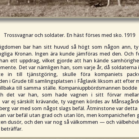
Trossvagnar och soldater. En häst förses med sko. 1919
tigdomen bar han sitt huvud så högt som någon ann, t
ngliga Kronan. Ingen ära kunde jämföras med den. Och f
han ett uppdrag, vilket gjorde att han kände samhörighe
mente. Det var nämligen han, som varje år, då soldaterna 
te in till tjänstgöring, skulle föra kompaniets pac
n i Grude till samlingsplatsen i Fåglavik liksom att efter 
tillbaka till samma ställe. Kompaniuppbördsmannen bodde 
ch det var han, som hade vagnen i sitt förvar mella
 var ej särskilt krävande, ty vagnen kördes av Månsagård
erg var med som något slags befäl. Åtminstone var detta
an var befäl utan grad och utan lön, men kompanichefen
liten dusör, och den var nog så välkommen — och välbehövl
beträffar.