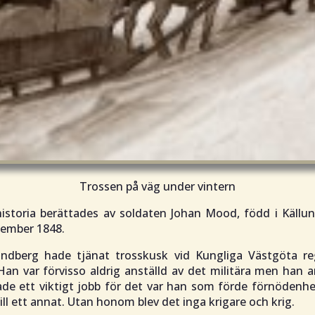
Trossen på väg under vintern
historia berättades av soldaten Johan Mood, född i Källu
tember 1848.
ndberg hade tjänat trosskusk vid Kungliga Västgöta r
Han var förvisso aldrig anställd av det militära men han
ade ett viktigt jobb för det var han som förde förnödenhe
 till ett annat. Utan honom blev det inga krigare och krig.