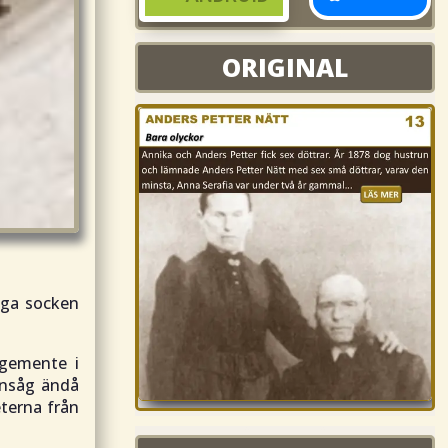
ORIGINAL
ORIGINAL
nga socken
egemente i
 ansåg ändå
terna från
MORD