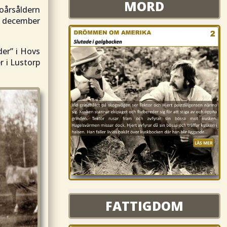
MORD
oårsåldern
e december
der” i Hovs
r i Lustorp
FATTIGDOM
FATTIGDOM