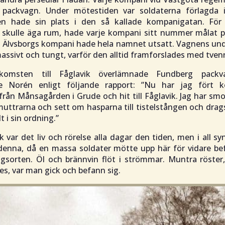
packvagn. Under mötestiden var soldaterna förlagda i
n hade sin plats i den så kallade kompanigatan. För
g skulle äga rum, hade varje kompani sitt nummer målat 
n Älvsborgs kompani hade hela namnet utsatt. Vagnens und
massivt och tungt, varför den alltid framforslades med tven
komsten till Fåglavik överlämnade Fundberg packva
e Norén enligt följande rapport:
”Nu har jag fört k
rån Månsagården i Grude och hit till Fåglavik. Jag har smo
muttrarna och sett om hasparna till tistelstången och dra
lt i sin ordning.”
k var det liv och rörelse alla dagar den tiden, men i all s
enna, då en massa soldater mötte upp här för vidare befo
ngsorten. Öl och brännvin flöt i strömmar. Muntra röster
s, var man gick och befann sig.