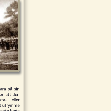
ra på sin
or, att den
ta- eller
ott utrymme
emente hade