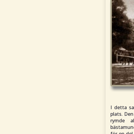
I detta 
plats. Den
rymde al
bästamunde
för en del