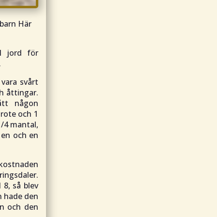
 barn Här
l jord för
.
 vara svårt
h åttingar.
ått någon
rote och 1
/4 mantal,
, en och en
a kostnaden
ringsdaler.
 8, så blev
en hade den
ten och den