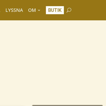
A
LYSSNA
OM
BUTIK