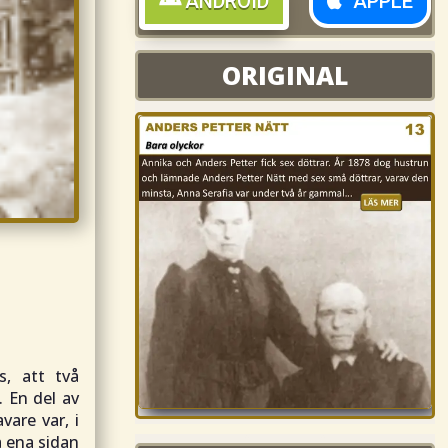
ANDROID
APPLE
ORIGINAL
ORIGINAL
s, att två
 En del av
vare var, i
å ena sidan