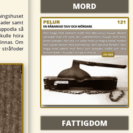
MORD
MORD
oningshuset
nader samt
 uppodla så
kulle höra
finnas. Om
r stråfoder
FATTIGDOM
FATTIGDOM