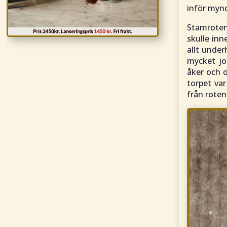
inför mynd
Stamroten 
skulle in
allt under
mycket jo
åker och 
torpet var
från rote