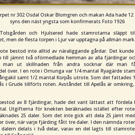
rpet nr 302 Osdal Oskar Blomgren och makan Ada hade 12
syns den näst yngsta som konfirmerats Foto 1926
olsgården och Hjulsered hade stamrotarna släppt til
t, men de flesta torpen i Ljur var upptagna på allmän mark
ote bestod inte alltid av näraliggande gårdar. Det kunde
p till jämnt två oförmedlade hemman av alla fjärdingar oc
e man ut skillnaden från andra socknar där man f
l över. I en rote i Ornunga var 1/4 mantal Ryagärde stam
ångakil samt 1/2 mantal Korpås utrote. Som det fattades 1
s i Grude tillförts roten. Avståndet till Apelås är omkring
estod av 8 fjärdingar, hade det varit lättast att fördel
al. Utgifterna för knekten beräknades istället efter rote
äknades 25 daler. Som det inte gick att dela 25 jämt med
er över, när varje fjärding fått tre daler. I den nämnda rot
 dalern delats i två delar, varav en del lagts till stamro