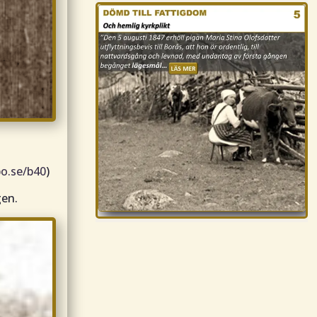
o.se/b40
)
gen.