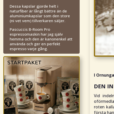
Dessa kapslar gjorde helt i
naturfiber är långt bättre än de
aluminiumkapslar som den store
(ni vet vem) tillverkaren säljer.
Pascuccis B-Room Pro
espressomaskin har jag själv
hemma och den är kanonenkel att
använda och ger en perfekt
espresso varje gång.
I Ornunga
DEN I
Vid indel
oförmedla
roten kal
första han