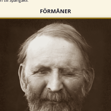
n till Spångakil.
FÖRMÅNER