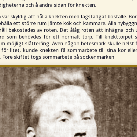
igheterna och å andra sidan för knekten.
var skyldig att hålla knekten med lagstadgat boställe. B
nehålla ett större rum jämte kök och kammare. Alla nybygg
håll bekostades av roten. Det ålåg roten att inhägna och
rd som behövdes för ett normalt torp. Till knekttorpet s
om möjligt slåtteräng. Även någon betesmark skulle helst 
 för litet, kunde knekten få sommarbete till sina kor elle
n. Före skiftet togs sommarbete på sockenmarken.