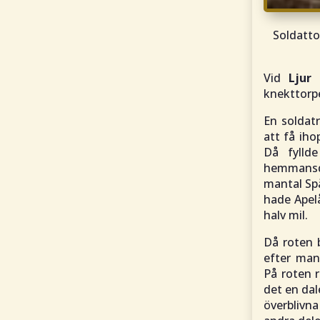
Soldatto
Vid
Ljur
T
knekttorpe
En soldatr
att få iho
Då fylld
hemmansde
mantal Sp
hade Apelå
halv mil.
Då roten b
efter mant
På roten r
det en dal
överblivna