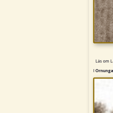
Läs om L
I
Ornung