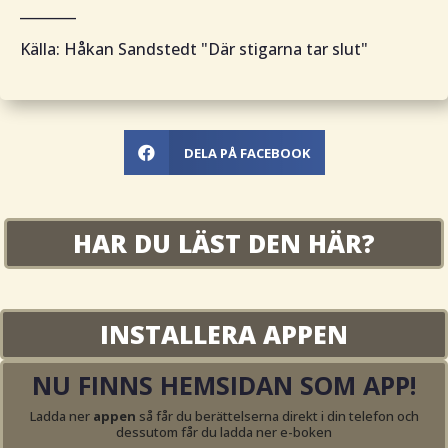
________
Källa: Håkan Sandstedt "Där stigarna tar slut"
DELA PÅ FACEBOOK

HAR DU LÄST DEN HÄR?
INSTALLERA APPEN
NU FINNS HEMSIDAN SOM APP!
Ladda ner
appen
så får du berättelserna direkt i din telefon och
dessutom får du ladda ner e-boken