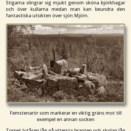
Stigarna slingrar sig mjukt genom sköna björkhagar
och över kullarna medan man kan beundra den
fantastiska utsikten över sjön Mjörn.
Femstenarör som markerar en viktig gräns mot till
exempel en annan socken
Torpet Jutåsen låg på yttersta branten och skolan låg