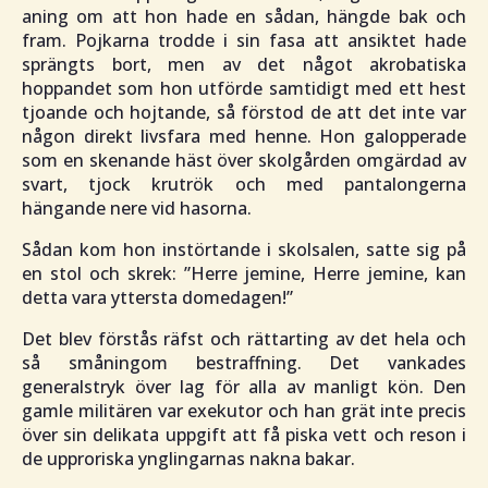
aning om att hon hade en sådan, hängde bak och
fram. Pojkarna trodde i sin fasa att ansiktet hade
sprängts bort, men av det något akrobatiska
hoppandet som hon utförde samtidigt med ett hest
tjoande och hojtande, så förstod de att det inte var
någon direkt livsfara med henne. Hon galopperade
som en skenande häst över skolgården omgärdad av
svart, tjock krutrök och med pantalongerna
hängande nere vid hasorna.
Sådan kom hon instörtande i skolsalen, satte sig på
en stol och skrek:
”Herre jemine, Herre jemine, kan
detta vara yttersta domedagen!”
Det blev förstås räfst och rättarting av det hela och
så småningom bestraffning. Det vankades
generalstryk över lag för alla av manligt kön. Den
gamle militären var exekutor och han grät inte precis
över sin delikata uppgift att få piska vett och reson i
de upproriska ynglingarnas nakna bakar.