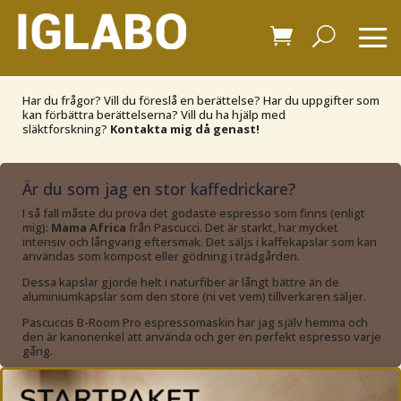
Har du frågor? Vill du föreslå en berättelse? Har du uppgifter som
kan förbättra berättelserna? Vill du ha hjälp med
släktforskning?
Kontakta mig då genast!
Är du som jag en stor kaffedrickare?
I så fall måste du prova det godaste espresso som finns (enligt
mig):
Mama Africa
från Pascucci. Det är starkt, har mycket
intensiv och långvarig eftersmak. Det säljs i kaffekapslar som kan
användas som kompost eller gödning i trädgården.
Dessa kapslar gjorde helt i naturfiber är långt bättre än de
aluminiumkapslar som den store (ni vet vem) tillverkaren säljer.
Pascuccis B-Room Pro espressomaskin har jag själv hemma och
den är kanonenkel att använda och ger en perfekt espresso varje
gång.