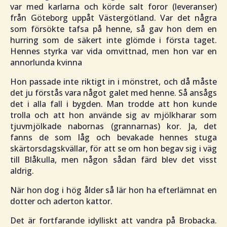
var med karlarna och körde salt foror (leveranser)
från Göteborg uppåt Västergötland. Var det några
som försökte tafsa på henne, så gav hon dem en
hurring som de säkert inte glömde i första taget.
Hennes styrka var vida omvittnad, men hon var en
annorlunda kvinna
Hon passade inte riktigt in i mönstret, och då måste
det ju förstås vara något galet med henne. Så ansågs
det i alla fall i bygden. Man trodde att hon kunde
trolla och att hon använde sig av mjölkharar som
tjuvmjölkade nabornas (grannarnas) kor. Ja, det
fanns de som låg och bevakade hennes stuga
skärtorsdagskvällar, för att se om hon begav sig i väg
till Blåkulla, men någon sådan färd blev det visst
aldrig.
När hon dog i hög ålder så lär hon ha efterlämnat en
dotter och aderton kattor.
Det är fortfarande idylliskt att vandra på Brobacka.