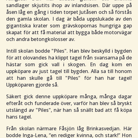
sandlager skjutits ihop av inlandsisen. Där uppe på
åsen låg en gång i tiden torpet Jutåsen och så förstås
den gamla skolan. I dag är båda uppslukade av den
gigantiska krater som grävskopornas hungriga gap
skapat för att få material att bygga både motorvägar
och andra betongkolosser av.
Intill skolan bodde "Piles". Han blev beskylld i bygden
för att olovandes ha klippt tagel från svansarna på de
hästar som gick vall i skogen. En dag kom en
uppköpare av just tagel till bygden. Alla sa till honom
att han skulle gå till "Piles" för han har tagel!
Uppköparen gjorde så.
Säkert gick denne uppköpare många, många dagar
efteråt och funderade över, varför han blev så bryskt
utslängd av "Piles", när han så snällt bad att få köpa
hans tagel.
Från skolan närmare Fåsjön låg Brinkasvedjan. Här
bodde Inga-Lena,
”en rediger kvinna, och stark!”
Hon