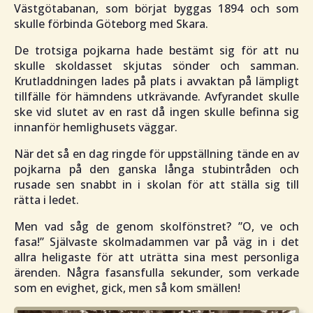
Västgötabanan, som börjat byggas 1894 och som
skulle förbinda Göteborg med Skara.
De trotsiga pojkarna hade bestämt sig för att nu
skulle skoldasset skjutas sönder och samman.
Krutladdningen lades på plats i avvaktan på lämpligt
tillfälle för hämndens utkrävande. Avfyrandet skulle
ske vid slutet av en rast då ingen skulle befinna sig
innanför hemlighusets väggar.
När det så en dag ringde för uppställning tände en av
pojkarna på den ganska långa stubintråden och
rusade sen snabbt in i skolan för att ställa sig till
rätta i ledet.
Men vad såg de genom skolfönstret?
”O, ve och
fasa!”
Självaste skolmadammen var på väg in i det
allra heligaste för att uträtta sina mest personliga
ärenden. Några fasansfulla sekunder, som verkade
som en evighet, gick, men så kom smällen!