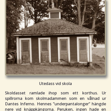
Utedass vid skola
Skoldasset ramlade ihop som ett korthus. Ur
spillrorna kom skolmadammen som en vålnad ur
Dantes Inferno. Hennes ”underpantalonger” hängde
nere vid knäppkängorna. Peruken, ingen hade en