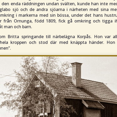
it den enda räddningen undan svälten, kunde han inte me
Iglabo sjö och de andra sjöarna i närheten med sina met
mkring i markerna med sin bössa, under det hans hustru
r från Ornunga, född 1809, fick gå omkring och tigga i
åt man och barn.
om Britta springande till närbelägna Korpås. Hon var all
 hela kroppen och stod där med knäppta händer. Hon
nen”.