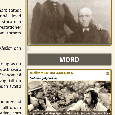
mark torpet
håll. Invid
t stora och
estationer
 om torpets
ållås” och
MORD
MORD
tning av en
 dock svåra
fick som så
äg till en
edan svälta
 bonden på
 alltid och
jorden, som