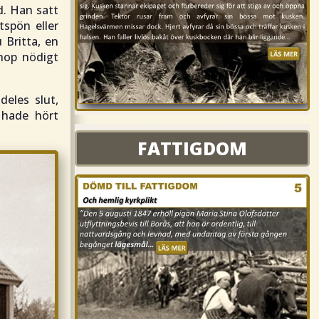
d. Han satt
spön eller
 Britta, en
hop nödigt
deles slut,
 hade hört
FATTIGDOM
FATTIGDOM