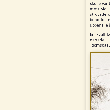
skulle var
mest vid 
strövade o
bonddotte
uppehälle 
En kväll k
darrade i
”domsbasu