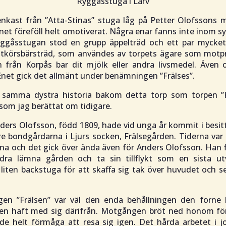
Ryggåsstuga i Larv
enkast från ”Atta-Stinas” stuga låg på Petter Olofssons 
et föreföll helt omotiverat. Några enar fanns inte inom syn
ryggåsstugan stod en grupp äppelträd och ett par mycke
ötkörsbärsträd, som användes av torpets ägare som motpr
 från Korpås bar dit mjölk eller andra livsmedel. Även
net gick det allmänt under benämningen ”Frälses”.
r samma dystra historia bakom detta torp som torpen ”K
som jag berättat om tidigare.
ders Olofsson, född 1809, hade vid unga år kommit i besit
re bondgårdarna i Ljurs socken, Frälsegården. Tiderna var
na och det gick över ända även för Anders Olofsson. Han 
ra lämna gården och ta sin tillflykt som en sista utv
liten backstuga för att skaffa sig tak över huvudet och s
en ”Frälsen” var väl den enda behållningen den forne
en haft med sig därifrån. Motgången bröt ned honom för
e helt förmåga att resa sig igen. Det hårda arbetet i 