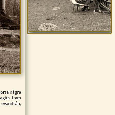
borta några
agits fram
 ovanifrån,