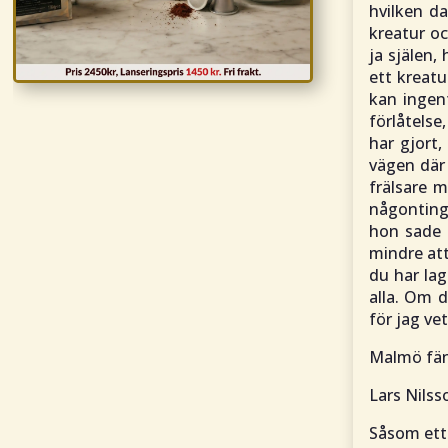
hvilken da
kreatur oc
ja själen,
ett kreatu
kan ingen
förlåtelse
har gjort,
vägen där 
frälsare m
någonting
hon sade 
mindre att
du har lag
alla. Om d
för jag v
Malmö fäng
Lars Nilss
Såsom ett s