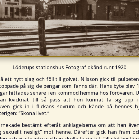
Löderups stationshus Fotograf okänd runt 1920
 ett nytt slag och föll till golvet. Nilsson gick till pulpete
toppade på sig de pengar som fanns där. Hans byte blev 1
gar hittades senare i en kommod hemma hos förövaren. U
kan kvicknat till så pass att hon kunnat ta sig upp i
juven gick in i flickans sovrum och kände på hennes h
erigen: ”
Skona livet
.”
örnekade bestämt efteråt anklagelserna om att han även
g sexuellt nesligt
” mot henne. Därefter gick han fram och 
len och visste inte vad han skulle ta sig till. Till slut bestä