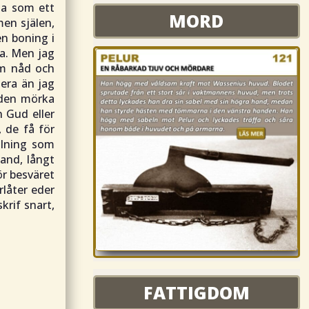
ida som ett
MORD
MORD
men själen,
en boning i
na. Men jag
om nåd och
mera än jag
a den mörka
n Gud eller
, de få för
llning som
and, långt
ör besväret
rlåter eder
krif snart,
FATTIGDOM
FATTIGDOM