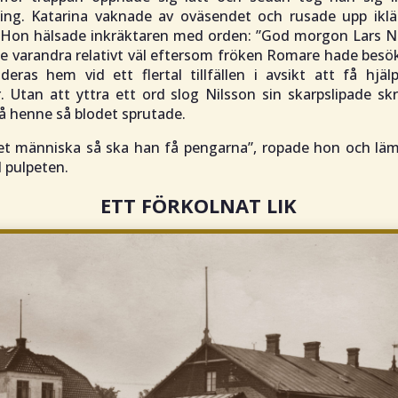
ing. Katarina vaknade av oväsendet och rusade upp ikl
. Hon hälsade inkräktaren med orden: ”
God morgon Lars N
e varandra relativt väl eftersom fröken Romare hade besök
deras hem vid ett flertal tillfällen i avsikt att få hjä
. Utan att yttra ett ord slog Nilsson sin skarpslipade sk
å henne så blodet sprutade.
vet människa så ska han få pengarna
”, ropade hon och lä
l pulpeten.
ETT FÖRKOLNAT LIK