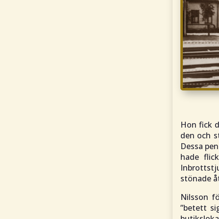
Hon fick då
den och s
Dessa pen
hade flic
Inbrottst
stönade åt
Nilsson f
”
betett si
butiksloka