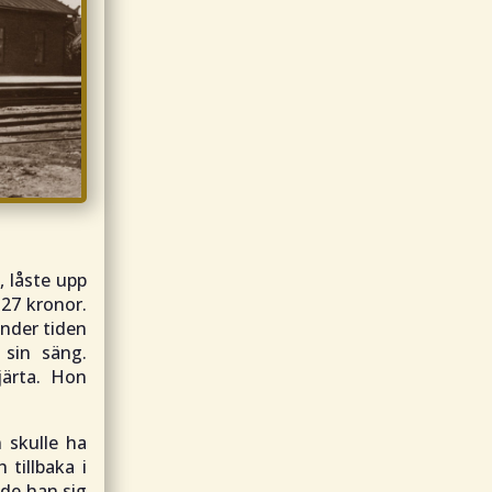
n, låste upp
27 kronor.
nder tiden
 sin säng.
järta. Hon
 skulle ha
tillbaka i
mde han sig