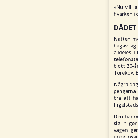
»Nu vill j
hvarken i 
DÅDET
Natten me
begav sig 
alldeles 
telefonst
blott 20-år
Torekov. B
Några daga
pengarna 
bra att h
Ingelstads
Den här öd
sig in ge
vägen gen
uppe ovan