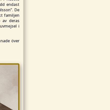
ädd endast
ilsson
”. De
t familjen
lp av deras
ruvmejsel i
mnade över