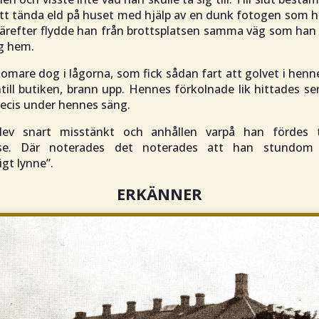
tt tända eld på huset med hjälp av en dunk fotogen som h
Därefter flydde han från brottsplatsen samma väg som han
ig hem.
omare dog i lågorna, som fick sådan fart att golvet i hen
till butiken, brann upp. Hennes förkolnade lik hittades se
recis under hennes säng.
lev snart misstänkt och anhållen varpå han fördes t
else. Där noterades det noterades att han stundom
igt lynne
”.
ERKÄNNER