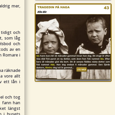
aldrig mer,
tidigt och
et, som låg
elsbod och
tods av en
en Romare i
ina räknade
a vore allt
 ett lån i
sel och tog
t fann han
ket längst
n i husets