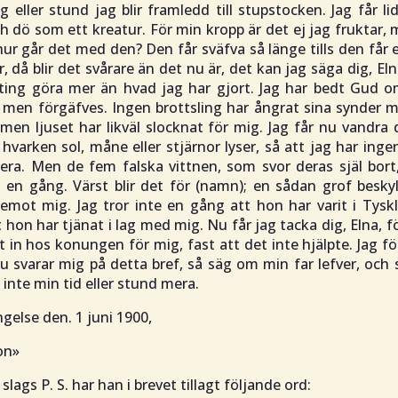
g eller stund jag blir framledd till stupstocken. Jag får l
h dö som ett kreatur. För min kropp är det ej jag fruktar, 
 hur går det med den? Den får sväfva så länge tills den får 
r, då blir det svårare än det nu är, det kan jag säga dig, El
ting göra mer än hvad jag har gjort. Jag har bedt Gud 
, men förgäfves. Ingen brottsling har ångrat sina synder 
 men ljuset har likväl slocknat för mig. Jag får nu vandr
hvarken sol, måne eller stjärnor lyser, så att jag har inge
era. Men de fem falska vittnen, som svor deras själ bort
 en gång. Värst blir det för (namn); en sådan grof besky
emot mig. Jag tror inte en gång att hon har varit i Tyskl
 hon har tjänat i lag med mig. Nu får jag tacka dig, Elna, f
t in hos konungen för mig, fast att det inte hjälpte. Jag fö
u svarar mig på detta bref, så säg om min far lefver, och s
et inte min tid eller stund mera.
else den. 1 juni 1900,
on»
lags P. S. har han i brevet tillagt följande ord: