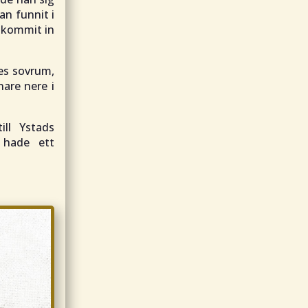
an funnit i
 kommit in
nes sovrum,
nare nere i
ill Ystads
 hade ett