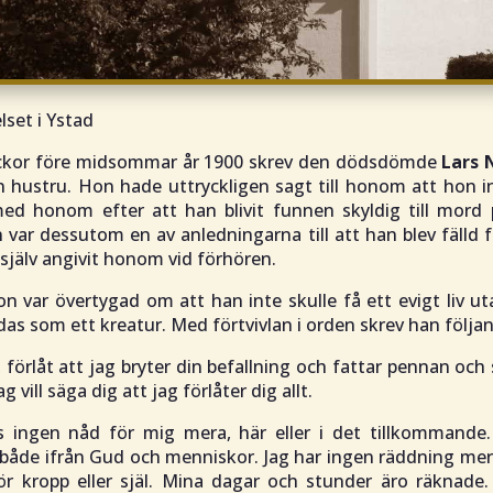
set i Ystad
eckor före midsommar år 1900 skrev den dödsdömde
Lars 
sin hustru. Hon hade uttryckligen sagt till honom att hon in
ed honom efter att han blivit funnen skyldig till mord
n var dessutom en av anledningarna till att han blev fälld f
jälv angivit honom vid förhören.
on var övertygad om att han inte skulle få ett evigt liv
das som ett kreatur. Med förtvivlan i orden skrev han följan
, förlåt att jag bryter din befallning och fattar pennan och sk
g vill säga dig att jag förlåter dig allt.
s ingen nåd för mig mera, här eller i det tillkommande.
både ifrån Gud och menniskor. Jag har ingen räddning mer
ör kropp eller själ. Mina dagar och stunder äro räknade. 