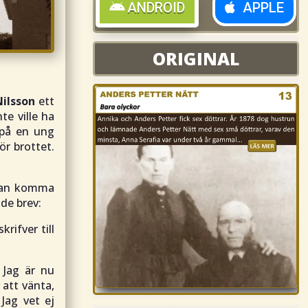
ANDROID
APPLE
ORIGINAL
ORIGINAL
Nilsson
ett
te ville ha
 på en ung
ör brottet.
 utan komma
de brev:
rifver till
 Jag är nu
 att vänta,
Jag vet ej