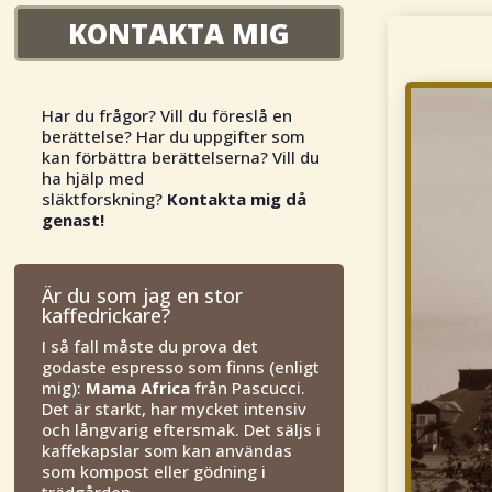
KONTAKTA MIG
Har du frågor? Vill du föreslå en
berättelse? Har du uppgifter som
kan förbättra berättelserna? Vill du
ha hjälp med
släktforskning?
Kontakta mig då
genast!
Är du som jag en stor
kaffedrickare?
I så fall måste du prova det
godaste espresso som finns (enligt
mig):
Mama Africa
från Pascucci.
Det är starkt, har mycket intensiv
och långvarig eftersmak. Det säljs i
kaffekapslar som kan användas
som kompost eller gödning i
trädgården.