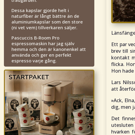
Dessa kapslar gjorde helt i
naturfiber är långt bättre än de
aluminiumkapslar som den store
(ni vet vem) tillverkaren säljer.
Länsfängel
Pascuccis B-Room Pro
espressomaskin har jag själv
Ett par v
hemma och den är kanonenkel att
brev till 
använda och ger en perfekt
kontakt m
espresso varje gång.
flicka. Ho
Hon hade s
Lars Nilss
att återfö
»Ack, Elna
dig, men ja
Det finne
utesluten 
hvarken f