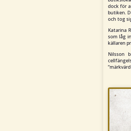
dock för a
butiken. 
och tog s
Katarina R
som låg in
källaren p
Nilsson b
cellfäng
”
märkvärd