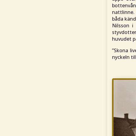
bottenvån
nattlinne
båda känd
Nilsson i 
styvdotter
huvudet p
”
Skona li
nyckeln til