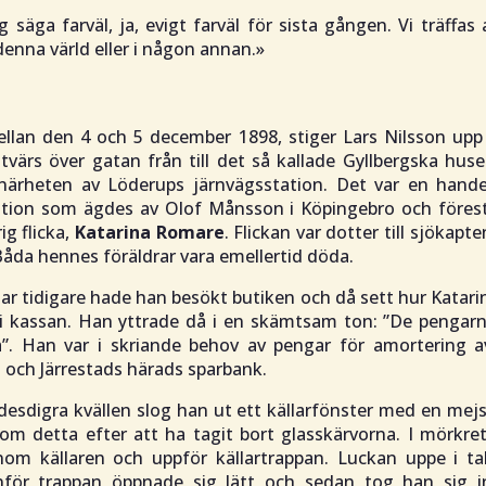
ag säga farväl, ja, evigt farväl för sista gången. Vi träffas 
denna värld eller i någon annan.»
llan den 4 och 5 december 1898, stiger Lars Nilsson upp 
tvärs över gatan från till det så kallade Gyllbergska hus
i närheten av Löderups järnvägsstation. Det var en hand
ation som ägdes av Olof Månsson i Köpingebro och föres
ig flicka,
Katarina Romare
. Flickan var dotter till sjökapt
åda hennes föräldrar vara emellertid döda.
r tidigare hade han besökt butiken och då sett hur Katar
i kassan. Han yttrade då i en skämtsam ton:
”De pengarn
a”.
Han var i skriande behov av pengar för amortering av
 och Järrestads härads sparbank.
esdigra kvällen slog han ut ett källarfönster med en mej
nom detta efter att ha tagit bort glasskärvorna. I mörkre
om källaren och uppför källartrappan. Luckan uppe i ta
för trappan öppnade sig lätt och sedan tog han sig i