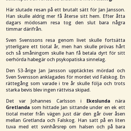
Här slutade resan på ett brutalt sätt för Jan Jansson.
Han skulle aldrig mer få återse sitt hem. Efter åtta
dagars mödosam resa tog den slut bara några
timmar därifrån.
Sven Svenssons resa genom livet skulle fortsätta
ytterligare ett tiotal år, men han skulle prövas hårt
och så småningom skulle han få betala dyrt för sitt
oerhörda habegär och psykopatiska sinnelag.
Den 53-årige Jan Jansson upptäcktes mördad och
Sven Svensson anklagades för mordet vid Falskog. En
rättegång som varade i tre år skulle följa och trots
starka bevis blev ingen rättvisa skipad.
Det var Johannes Carlsson i
Ekeslunda
nära
Gretlanda
som hittade Jan sittande under en ek ett
tiotal meter från vägen just där den går över åsen
mellan Gretlanda och Falskog. Han satt på en liten
tuva med ett svinhårsrep om halsen och på bara