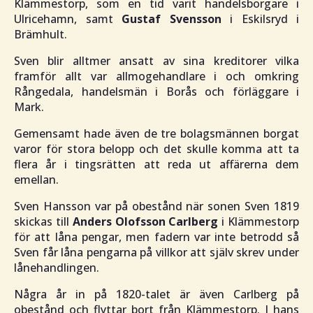
Klämmestorp, som en tid varit handelsborgare i
Ulricehamn, samt
Gustaf Svensson
i Eskilsryd i
Brämhult.
Sven blir alltmer ansatt av sina kreditorer vilka
framför allt var allmogehandlare i och omkring
Rångedala, handelsmän i Borås och förläggare i
Mark.
Gemensamt hade även de tre bolagsmännen borgat
varor för stora belopp och det skulle komma att ta
flera år i tingsrätten att reda ut affärerna dem
emellan.
Sven Hansson var på obestånd när sonen Sven 1819
skickas till
Anders Olofsson Carlberg
i Klämmestorp
för att låna pengar, men fadern var inte betrodd så
Sven får låna pengarna på villkor att själv skrev under
lånehandlingen.
Några år in på 1820-talet är även Carlberg på
obestånd och flyttar bort från Klämmestorp. I hans