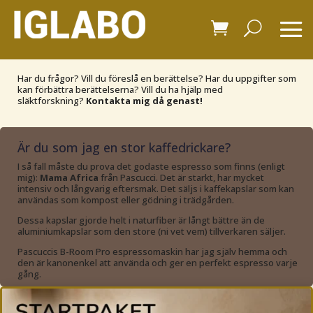
Har du frågor? Vill du föreslå en berättelse? Har du uppgifter som
kan förbättra berättelserna? Vill du ha hjälp med
släktforskning?
Kontakta mig då genast!
Är du som jag en stor kaffedrickare?
I så fall måste du prova det godaste espresso som finns (enligt
mig):
Mama Africa
från Pascucci. Det är starkt, har mycket
intensiv och långvarig eftersmak. Det säljs i kaffekapslar som kan
användas som kompost eller gödning i trädgården.
Dessa kapslar gjorde helt i naturfiber är långt bättre än de
aluminiumkapslar som den store (ni vet vem) tillverkaren säljer.
Pascuccis B-Room Pro espressomaskin har jag själv hemma och
den är kanonenkel att använda och ger en perfekt espresso varje
gång.