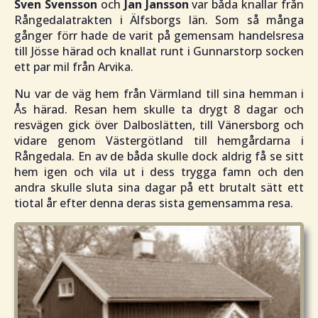
Sven Svensson
och
Jan Jansson
var båda knallar från
Rångedalatrakten i Älfsborgs län. Som så många
gånger förr hade de varit på gemensam handelsresa
till Jösse härad och knallat runt i Gunnarstorp socken
ett par mil från Arvika.
Nu var de väg hem från Värmland till sina hemman i
Ås härad. Resan hem skulle ta drygt 8 dagar och
resvägen gick över Dalboslätten, till Vänersborg och
vidare genom Västergötland till hemgårdarna i
Rångedala. En av de båda skulle dock aldrig få se sitt
hem igen och vila ut i dess trygga famn och den
andra skulle sluta sina dagar på ett brutalt sätt ett
tiotal år efter denna deras sista gemensamma resa.