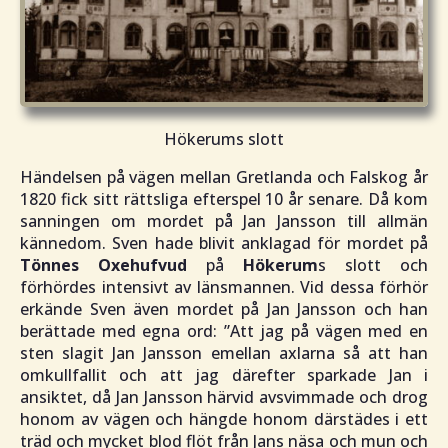
Hökerums slott
Händelsen på vägen mellan Gretlanda och Falskog år
1820 fick sitt rättsliga efterspel 10 år senare. Då kom
sanningen om mordet på Jan Jansson till allmän
kännedom. Sven hade blivit anklagad för mordet på
Tönnes Oxehufvud
på
Hökerum
s slott och
förhördes intensivt av länsmannen. Vid dessa förhör
erkände Sven även mordet på Jan Jansson och han
berättade med egna ord: ”
Att jag på vägen med en
sten slagit Jan Jansson emellan axlarna så att han
omkullfallit och att jag därefter sparkade Jan i
ansiktet, då Jan Jansson härvid avsvimmade och drog
honom av vägen och hängde honom därstädes i ett
träd och mycket blod flöt från Jans näsa och mun och