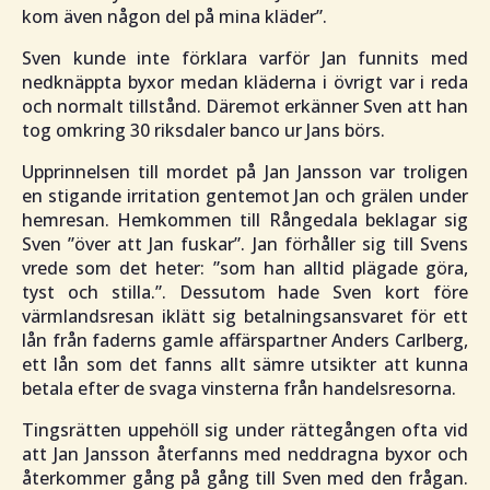
kom även någon del på mina kläder
”.
Sven kunde inte förklara varför Jan funnits med
nedknäppta byxor medan kläderna i övrigt var i reda
och normalt tillstånd. Däremot erkänner Sven att han
tog omkring 30 riksdaler banco ur Jans börs.
Upprinnelsen till mordet på Jan Jansson var troligen
en stigande irritation gentemot Jan och grälen under
hemresan. Hemkommen till Rångedala beklagar sig
Sven ”
över att Jan fuskar
”. Jan förhåller sig till Svens
vrede som det heter: ”
som han alltid plägade göra,
tyst och stilla
.”. Dessutom hade Sven kort före
värmlandsresan iklätt sig betalningsansvaret för ett
lån från faderns gamle affärspartner Anders Carlberg,
ett lån som det fanns allt sämre utsikter att kunna
betala efter de svaga vinsterna från handelsresorna.
Tingsrätten uppehöll sig under rättegången ofta vid
att Jan Jansson återfanns med neddragna byxor och
återkommer gång på gång till Sven med den frågan.