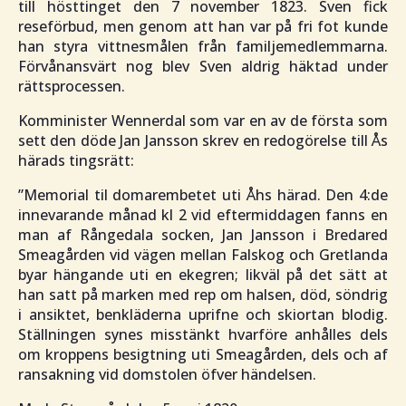
till hösttinget den 7 november 1823. Sven fick
reseförbud, men genom att han var på fri fot kunde
han styra vittnesmålen från familjemedlemmarna.
Förvånansvärt nog blev Sven aldrig häktad under
rättsprocessen.
Komminister Wennerdal som var en av de första som
sett den döde Jan Jansson skrev en redogörelse till Ås
härads tingsrätt:
”
Memorial til domarembetet uti Åhs härad. Den 4:de
innevarande månad kl 2 vid eftermiddagen fanns en
man af Rångedala socken, Jan Jansson i Bredared
Smeagården vid vägen mellan Falskog och Gretlanda
byar hängande uti en ekegren; likväl på det sätt at
han satt på marken med rep om halsen, död, söndrig
i ansiktet, benkläderna uprifne och skiortan blodig.
Ställningen synes misstänkt hvarföre anhålles dels
om kroppens besigtning uti Smeagården, dels och af
ransakning vid domstolen öfver händelsen.