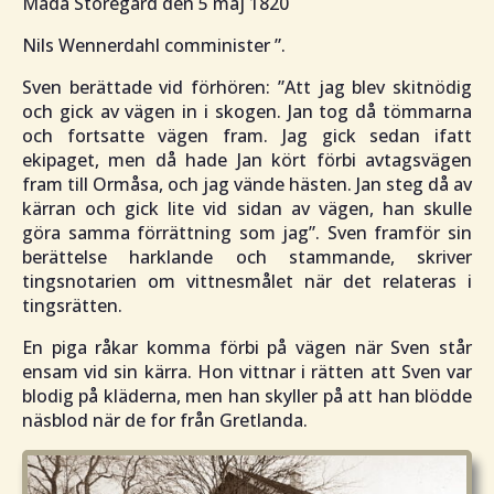
Mada Storegård den 5 maj 1820
Nils Wennerdahl comminister ”.
Sven berättade vid förhören: ”
Att jag blev skitnödig
och gick av vägen in i skogen
.
Jan tog då tömmarna
och fortsatte vägen fram. Jag gick sedan ifatt
ekipaget, men då hade Jan kört förbi avtagsvägen
fram till Ormåsa, och jag vände hästen. Jan steg då av
kärran och gick lite vid sidan av vägen, han skulle
göra samma förrättning som jag
”. Sven framför sin
berättelse harklande och stammande, skriver
tingsnotarien om vittnesmålet när det relateras i
tingsrätten.
En piga råkar komma förbi på vägen när Sven står
ensam vid sin kärra. Hon vittnar i rätten att Sven var
blodig på kläderna, men han skyller på att han blödde
näsblod när de for från Gretlanda.