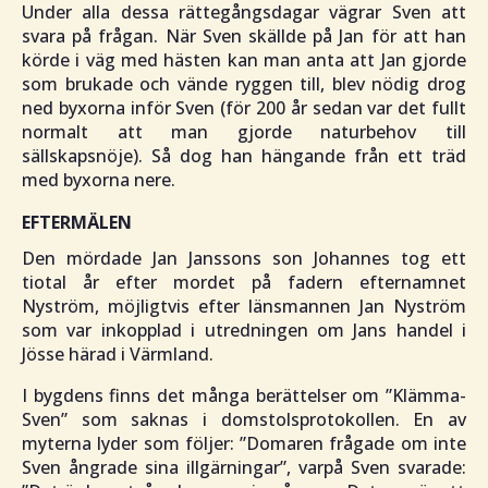
Under alla dessa rättegångsdagar vägrar Sven att
svara på frågan. När Sven skällde på Jan för att han
körde i väg med hästen kan man anta att Jan gjorde
som brukade och vände ryggen till, blev nödig drog
ned byxorna inför Sven (för 200 år sedan var det fullt
normalt att man gjorde naturbehov till
sällskapsnöje). Så dog han hängande från ett träd
med byxorna nere.
EFTERMÄLEN
Den mördade Jan Janssons son Johannes tog ett
tiotal år efter mordet på fadern efternamnet
Nyström, möjligtvis efter länsmannen Jan Nyström
som var inkopplad i utredningen om Jans handel i
Jösse härad i Värmland.
I bygdens finns det många berättelser om ”
Klämma-
Sven
” som saknas i domstolsprotokollen. En av
myterna lyder som följer: ”
Domaren frågade om inte
Sven ångrade sina illgärningar”,
varpå Sven svarade: