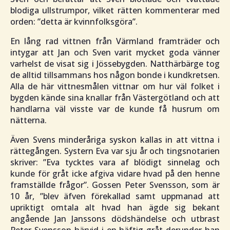
blodiga ullstrumpor, vilket rätten kommenterar med
orden: ”
detta är kvinnfolksgöra
”.
En lång rad vittnen från Värmland framträder och
intygar att Jan och Sven varit mycket goda vänner
varhelst de visat sig i Jössebygden. Natthärbärge tog
de alltid tillsammans hos någon bonde i kundkretsen.
Alla de här vittnesmålen vittnar om hur väl folket i
bygden kände sina knallar från Västergötland och att
handlarna väl visste var de kunde få husrum om
nätterna.
Även Svens minderåriga syskon kallas in att vittna i
rättegången. Systern Eva var sju år och tingsnotarien
skriver: ”
Eva tycktes vara af blödigt sinnelag och
kunde för gråt icke afgiva vidare hvad på den henne
framställde frågor
”. Gossen Peter Svensson, som är
10 år, ”
blev äfven förekallad samt uppmanad att
upriktigt omtala alt hvad han ägde sig bekant
angående Jan Janssons dödshändelse och utbrast