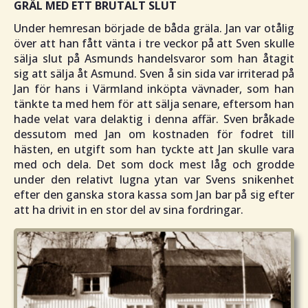
GRÄL MED ETT BRUTALT SLUT
Under hemresan började de båda gräla. Jan var otålig
över att han fått vänta i tre veckor på att Sven skulle
sälja slut på Asmunds handelsvaror som han åtagit
sig att sälja åt Asmund. Sven å sin sida var irriterad på
Jan för hans i Värmland inköpta vävnader, som han
tänkte ta med hem för att sälja senare, eftersom han
hade velat vara delaktig i denna affär. Sven bråkade
dessutom med Jan om kostnaden för fodret till
hästen, en utgift som han tyckte att Jan skulle vara
med och dela. Det som dock mest låg och grodde
under den relativt lugna ytan var Svens snikenhet
efter den ganska stora kassa som Jan bar på sig efter
att ha drivit in en stor del av sina fordringar.