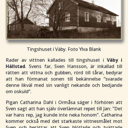
Tingshuset i Väby. Foto Ylva Blank
Rader av vittnen kallades till tingshuset i
Väby i
Hällstad
. Svens far, Sven Hansson, är inkallad till
rätten att vittna och gubben, rörd till tårar, bedyrar
att han förmanat sonen till bekännelse ”
svarade
denne likväl med sin vanligt nekande och bedjande
om oskuld
”.
Pigan Catharina Dahl i Ormåsa säger i förhören att
Sven sagt att han själv överlämnat repet till Jan: ”
Det
var hans rep, jag kunde inte neka honom
”. Catharina
kommer också med det starkaste vittnesmålet mot
Sven och berättar att Sven blötlade och tvättade