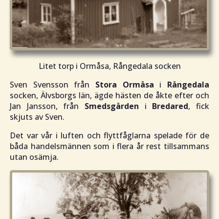
Litet torp i Ormåsa, Rångedala socken
Sven Svensson från
Stora Ormåsa
i
Rångedala
socken, Älvsborgs län, ägde hästen de åkte efter och
Jan Jansson, från
Smedsgården
i
Bredared
, fick
skjuts av Sven.
Det var vår i luften och flyttfåglarna spelade för de
båda handelsmännen som i flera år rest tillsammans
utan osämja.