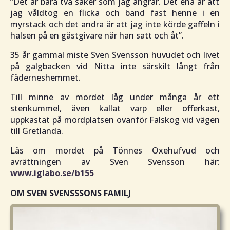
”Det är bara två saker som jag ångrar. Det ena är att
jag våldtog en flicka och band fast henne i en
myrstack och det andra är att jag inte körde gaffeln i
halsen på en gästgivare när han satt och åt
”.
35 år gammal miste Sven Svensson huvudet och livet
på galgbacken vid Nitta inte särskilt långt från
fäderneshemmet.
Till minne av mordet låg under många år ett
stenkummel, även kallat varp eller offerkast,
uppkastat på mordplatsen ovanför Falskog vid vägen
till Gretlanda.
Läs om mordet på Tönnes Oxehufvud och
avrättningen av Sven Svensson här:
www.iglabo.se/b155
OM SVEN SVENSSSONS FAMILJ