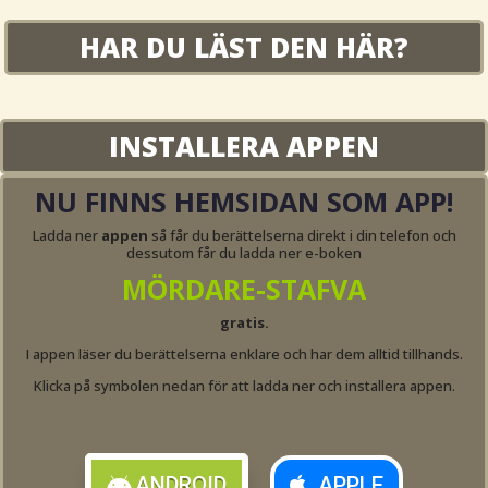
HAR DU LÄST DEN HÄR?
INSTALLERA APPEN
NU FINNS HEMSIDAN SOM APP!
Ladda ner
appen
så får du berättelserna direkt i din telefon och
dessutom får du ladda ner e-boken
MÖRDARE-STAFVA
gratis.
I appen läser du berättelserna enklare och har dem alltid tillhands.
Klicka på symbolen nedan för att ladda ner och installera appen.
ANDROID
APPLE