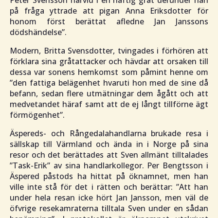
Peter Svensson härvid i en häftig gråt derunder han
på fråga yttrade att pigan Anna Eriksdotter för
honom först berättat afledne Jan Janssons
dödshändelse
”.
Modern, Britta Svensdotter, tvingades i förhören att
förklara sina gråtattacker och hävdar att orsaken till
dessa var sonens hemkomst som påmint henne om
”
den fattiga belägenhet hvaruti hon med de sine då
befann, sedan flere utmätningar dem ågått och att
medvetandet häraf samt att de ej långt tillförne ägt
förmögenhet
”.
Äspereds- och Rångedalahandlarna brukade resa i
sällskap till Värmland och ända in i Norge på sina
resor och det berättades att Sven allmänt tilltalades
”
Task-Erik
” av sina handlarkollegor. Per Bengtsson i
Äspered påstods ha hittat på öknamnet, men han
ville inte stå för det i rätten och berättar: ”
Att han
under hela resan icke hört Jan Jansson, men väl de
öfvrige resekamraterna tilltala Sven under en sådan