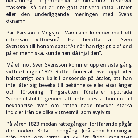
benämning
”. I protokollet är öknamnet utskrivet
”
taskerik
” så det är inte gott att veta rätta uttalet
eller den underliggande meningen med Svens
öknamn.
Pär Pärsson i Mögsjö i Värmland kommer med ett
intressant vittnesmål. Han berättar att Sven
Svensson till honom sagt: ”
At när han rigtigt blef ond
på en menniska, kunde han slå ihjäl den
”.
Målet mot Sven Svensson kommer upp en sista gång
vid hösttingen 1823. Rätten finner att Sven uppträder
halsstarrigt och kallt i anseende på åtalet, att han
inte låter sig beveka till bekännelse eller visar ånger
och försoning. Tingsrätten förefaller uppträda
”
vördnadsfullt
” genom att inte pressa honom till
bekännelse även om rätten hade mycket starka
indicier från de olika vittnesmål som avgivits.
På våren 1823 medan rättegången fortfarande pågår
dör modern Brita i ”
blodgång
” (ihållande blödningar
från näsa och tarm) vid 49 års ålder, möjligtvis