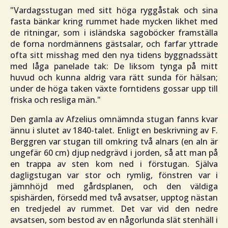
"
Vardagsstugan med sitt höga ryggåstak och sina
fasta bänkar kring rummet hade mycken likhet med
de ritningar, som i isländska sagoböcker framställa
de forna nordmännens gästsalar, och farfar yttrade
ofta sitt misshag med den nya tidens byggnadssätt
med låga panelade tak: De liksom tynga på mitt
huvud och kunna aldrig vara rätt sunda för hälsan;
under de höga taken växte forntidens gossar upp till
friska och resliga män
."
Den gamla av Afzelius omnämnda stugan fanns kvar
ännu i slutet av 1840-talet. Enligt en beskrivning av F.
Berggren var stugan till omkring två alnars (en aln är
ungefär 60 cm) djup nedgrävd i jorden, så att man på
en trappa av sten kom ned i förstugan. Själva
dagligstugan var stor och rymlig, fönstren var i
jämnhöjd med gårdsplanen, och den väldiga
spishärden, försedd med två avsatser, upptog nästan
en tredjedel av rummet. Det var vid den nedre
avsatsen, som bestod av en någorlunda slät stenhäll i