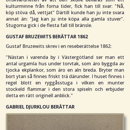
kulturminne från forna tider, fick han till svar: "
Nå,
köp stöva då, vettjat
" Därtill kunde han ju inte svara
annat än: "
Jag kan ju inte köpa alla gamla stuver
".
Stugorna gick i de flesta fall till bränsle.
GUSTAF BRUZEWITS BERÄTTAR 1862
Gustaf Bruzewits skrev i en reseberättelse 1862:
"
Nästan i varenda by i Västergötland ser man ett
antal urgamla hus under torvtak, som äro byggda av
tjocka ekplankor, som äro en aln breda. Bryter man
bort ytan så finnes friskt trä därunder. I huset finnes i
regel blott en ryggåsstuga i vilken en munter
stockeld flammar i den stora spiseln och erbjuder
detta en rätt originell anblick
."
GABRIEL DJURKLOU BERÄTTAR