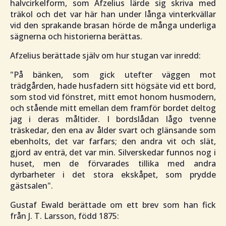
halvcirkelform, som Afzelius lärde sig skriva med
träkol och det var här han under långa vinterkvällar
vid den sprakande brasan hörde de många underliga
sägnerna och historierna berättas.
Afzelius berättade själv om hur stugan var inredd:
"
På bänken, som gick utefter väggen mot
trädgården, hade husfadern sitt högsäte vid ett bord,
som stod vid fönstret, mitt emot honom husmodern,
och stående mitt emellan dem framför bordet deltog
jag i deras måltider. I bordslådan lågo tvenne
träskedar, den ena av ålder svart och glänsande som
ebenholts, det var farfars; den andra vit och slät,
gjord av enträ, det var min. Silverskedar funnos nog i
huset, men de förvarades tillika med andra
dyrbarheter i det stora ekskåpet, som prydde
gästsalen
".
Gustaf Ewald berättade om ett brev som han fick
från J. T. Larsson, född 1875: