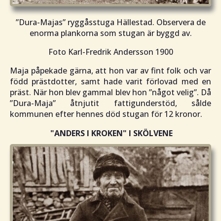
”Dura-Majas” ryggåsstuga Hällestad. Observera de
enorma plankorna som stugan är byggd av.
Foto Karl-Fredrik Andersson 1900
Maja påpekade gärna, att hon var av fint folk och var
född prästdotter, samt hade varit förlovad med en
präst. När hon blev gammal blev hon ”
något velig
”. Då
”
Dura-Maja
” åtnjutit fattigunderstöd, sålde
kommunen efter hennes död stugan för 12 kronor.
"ANDERS I KROKEN"
I SKÖLVENE