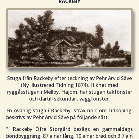
RACKEBY
Stuga från Rackeby efter teckning av Pehr Arvid Säve
(Ny Illustrerad Tidning 1874). I likhet med
ryggåsstugan i Mellby, Hajom, har stugan takfönster
och därtill sekundärt väggfönster.
En ovanlig stuga i Rackeby, strax norr om Lidköping,
beskrivs av Pehr Arvid Säve på följande sätt:
”I Rackeby Öfre Storgård besågs en gammaldags
bondbyggning, 87 alnar lång, 10 alnar bred och 3,7 aln