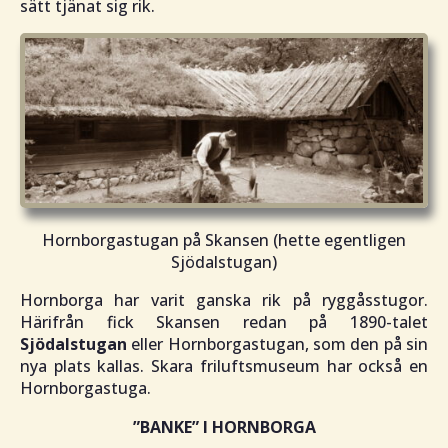
sätt tjänat sig rik.
Hornborgastugan på Skansen (hette egentligen
Sjödalstugan)
Hornborga har varit ganska rik på ryggåsstugor.
Härifrån fick Skansen redan på 1890-talet
Sjödalstugan
eller Hornborgastugan, som den på sin
nya plats kallas. Skara friluftsmuseum har också en
Hornborgastuga.
”BANKE”
I HORNBORGA