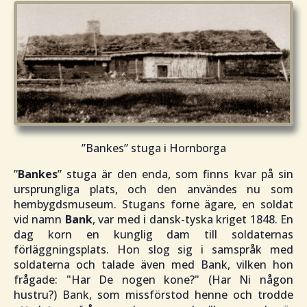
”Bankes” stuga i Hornborga
”
Bankes
” stuga är den enda, som finns kvar på sin
ursprungliga plats, och den användes nu som
hembygdsmuseum. Stugans forne ägare, en soldat
vid namn
Bank
, var med i dansk-tyska kriget 1848. En
dag korn en kunglig dam till soldaternas
förläggningsplats. Hon slog sig i samspråk med
soldaterna och talade även med Bank, vilken hon
frågade: "
Har De nogen kone
?" (Har Ni någon
hustru?) Bank, som missförstod henne och trodde