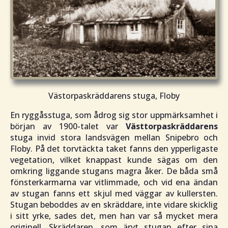
Västorpaskräddarens stuga, Floby
En ryggåsstuga, som ådrog sig stor uppmärksamhet i
början av 1900-talet var
Västtorpaskräddarens
stuga invid stora landsvägen mellan Snipebro och
Floby. På det torvtäckta taket fanns den ypperligaste
vegetation, vilket knappast kunde sägas om den
omkring liggande stugans magra åker. De båda små
fönsterkarmarna var vitlimmade, och vid ena ändan
av stugan fanns ett skjul med väggar av kullersten.
Stugan beboddes av en skräddare, inte vidare skicklig
i sitt yrke, sades det, men han var så mycket mera
originell. Skräddaren, som ärvt stugan efter sina