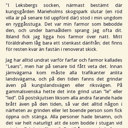
"
I Leksbergs socken, närmast bestämt där
kungsgården Marieholms skogspark slutar (en röd
villa är på senare tid uppförd där) stod i min ungdom
en ryggåsstuga. Det var min farmor som bebodde
den, och under barnaåldern sprang jag ofta dit.
Ibland fick jag ligga hos farmor över natt. Mitt
föräldrahem låg bara ett stenkast därifrån; det finns
för resten kvar än fastän i renoverat skick.
Jag har alltid undrat varför farfar och farmor kallades
"Lears", men har på senare tid fått veta det. Innan
järnvägarna kom måste alla trafikanter anlita
landsvägarna, och på den tiden fanns det grindar
även på kungslandsvägen eller riksvägen. På
gammalsvenska hette det inte grind utan ”le” eller
”led”. Då postskjutsen liksom alla andra farande hade
brått även på den tiden, så var det alltid någon i
närheten av grinden eller let boende person som fick
öppna och stänga. Alla personer hade binamn, och
det var helt naturligt att de som bodde i stugan vid