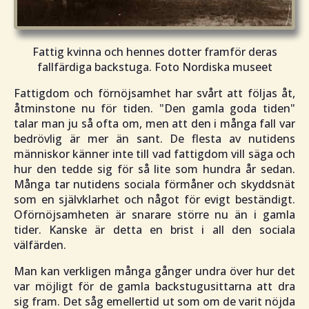
Fattig kvinna och hennes dotter framför deras
fallfärdiga backstuga. Foto Nordiska museet
Fattigdom och förnöjsamhet har svårt att följas åt,
åtminstone nu för tiden. "
Den gamla goda tiden
"
talar man ju så ofta om, men att den i många fall var
bedrövlig är mer än sant. De flesta av nutidens
människor känner inte till vad fattigdom vill säga och
hur den tedde sig för så lite som hundra år sedan.
Många tar nutidens sociala förmåner och skyddsnät
som en självklarhet och något för evigt beständigt.
Oförnöjsamheten är snarare större nu än i gamla
tider. Kanske är detta en brist i all den sociala
välfärden.
Man kan verkligen många gånger undra över hur det
var möjligt för de gamla backstugusittarna att dra
sig fram. Det såg emellertid ut som om de varit nöjda