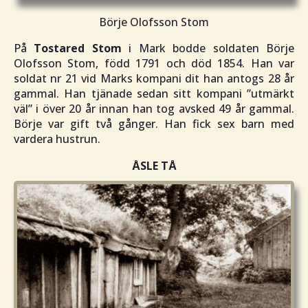
Börje Olofsson Stom
På
Tostared Stom
i Mark bodde soldaten Börje
Olofsson Stom, född 1791 och död 1854. Han var
soldat nr 21 vid Marks kompani dit han antogs 28 år
gammal. Han tjänade sedan sitt kompani ”
utmärkt
väl
” i över 20 år innan han tog avsked 49 år gammal.
Börje var gift två gånger. Han fick sex barn med
vardera hustrun.
ÅSLE TÅ