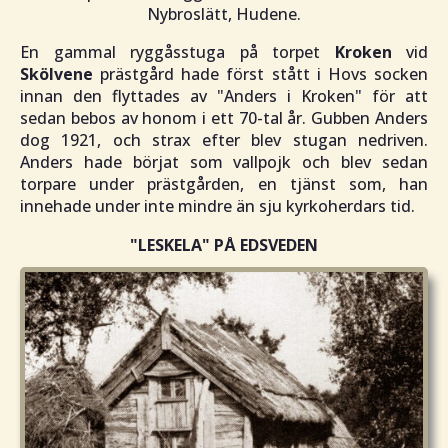
Nybroslätt, Hudene.
En gammal ryggåsstuga på torpet
Kroken
vid
Skölvene
prästgård hade först stått i Hovs socken
innan den flyttades av "
Anders i Kroken
" för att
sedan bebos av honom i ett 70-tal år. Gubben Anders
dog 1921, och strax efter blev stugan nedriven.
Anders hade börjat som vallpojk och blev sedan
torpare under prästgården, en tjänst som, han
innehade under inte mindre än sju kyrkoherdars tid.
"LESKELA"
PÅ EDSVEDEN