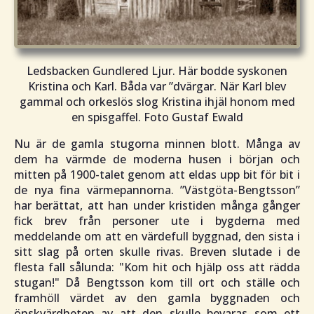
Ledsbacken Gundlered Ljur. Här bodde syskonen
Kristina och Karl. Båda var ”dvärgar. När Karl blev
gammal och orkeslös slog Kristina ihjäl honom med
en spisgaffel. Foto Gustaf Ewald
Nu är de gamla stugorna minnen blott. Många av
dem ha värmde de moderna husen i början och
mitten på 1900-talet genom att eldas upp bit för bit i
de nya fina värmepannorna.
”Västgöta-Bengtsson”
har berättat, att han under kristiden många gånger
fick brev från personer ute i bygderna med
meddelande om att en värdefull byggnad, den sista i
sitt slag på orten skulle rivas. Breven slutade i de
flesta fall sålunda: "
Kom hit och hjälp oss att rädda
stugan!
" Då Bengtsson kom till ort och ställe och
framhöll värdet av den gamla byggnaden och
önskvärdheten av att den skulle bevaras som ett