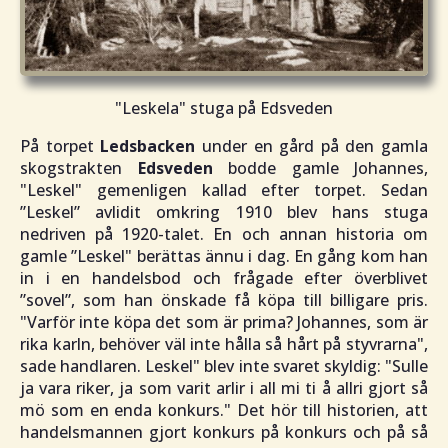
"
Leskela" stuga på Edsveden
På torpet
Ledsbacken
under en gård på den gamla
skogstrakten
Edsveden
bodde gamle Johannes,
"
Leskel
" gemenligen kallad efter torpet. Sedan
”
Leskel”
avlidit omkring 1910 blev hans stuga
nedriven på 1920-talet. En och annan historia om
gamle ”
Leskel
" berättas ännu i dag. En gång kom han
in i en handelsbod och frågade efter överblivet
”
sovel
”, som han önskade få köpa till billigare pris.
"
Varför inte köpa det som är prima? Johannes, som är
rika karln, behöver väl inte hålla så hårt på styvrarna
",
sade handlaren.
Leskel
" blev inte svaret skyldig: "
Sulle
ja vara riker, ja som varit arlir i all mi ti å allri gjort så
mö som en enda konkurs.
" Det hör till historien, att
handelsmannen gjort konkurs på konkurs och på så