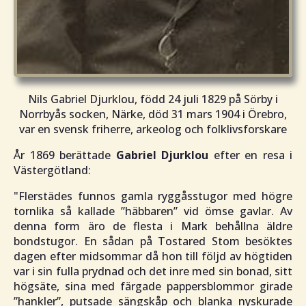
Nils Gabriel Djurklou, född 24 juli 1829 på Sörby i
Norrbyås socken, Närke, död 31 mars 1904 i Örebro,
var en svensk friherre, arkeolog och folklivsforskare
År 1869 berättade
Gabriel Djurklou
efter en resa i
Västergötland:
"
Flerstädes funnos gamla ryggåsstugor med högre
tornlika så kallade ”häbbaren” vid ömse gavlar. Av
denna form äro de flesta i Mark behållna äldre
bondstugor. En sådan på Tostared Stom besöktes
dagen efter midsommar då hon till följd av högtiden
var i sin fulla prydnad och det inre med sin bonad, sitt
högsäte, sina med färgade pappersblommor girade
”hankler”, putsade sängskåp och blanka nyskurade