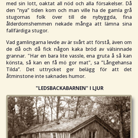
med sin lott, oaktat all nöd och alla försakelser. Då
den ”
nya
” tiden kom och man ville ha de gamla grå
stugornas folk över till de nybyggda, fina
ålderdomshemmen nekade många att lämna sina
fallfärdiga stugor.
Vad gamlingarna levde av är svårt att förstå, även om
de då och då fick någon kaka bröd av välsinnade
grannar. "
Har en bara lite vassle, ena gruta å så kan
könsta, så kan en få mö gor mat
", sa ”
Långehansa
Tilda
”. Det uttrycket ger belägg för att det
åtminstone inte saknades humor.
"LEDSBACKABARNEN"
I LJUR