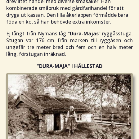
drev litet handel med diverse småsaker. Han
kombinerade småbruk med gårdfarihandel för att
dryga ut kassan. Den lilla åkerlappen förmådde bara
föda en ko, så han behövde extra inkomster.
Ej långt från Nymans låg ”
Dura-Majas
” ryggåsstuga.
Stugan var 176 cm från marken till ryggåsen och
ungefär tre meter bred och fem och en halv meter
lång, förstugan inräknad.
"DURA-MAJA"
I HÄLLESTAD