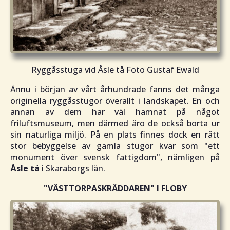
Ryggåsstuga vid Åsle tå Foto Gustaf Ewald
Ännu i början av vårt århundrade fanns det många
originella ryggåsstugor överallt i landskapet. En och
annan av dem har väl hamnat på något
friluftsmuseum, men därmed äro de också borta ur
sin naturliga miljö. På en plats finnes dock en rätt
stor bebyggelse av gamla stugor kvar som "
ett
monument över svensk fattigdom
", nämligen på
Åsle tå
i Skaraborgs län.
"VÄSTTORPASKRÄDDAREN"
I FLOBY