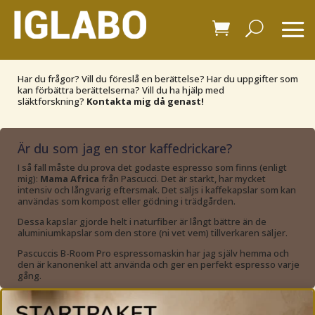
Har du frågor? Vill du föreslå en berättelse? Har du uppgifter som
kan förbättra berättelserna? Vill du ha hjälp med
släktforskning?
Kontakta mig då genast!
Är du som jag en stor kaffedrickare?
I så fall måste du prova det godaste espresso som finns (enligt
mig):
Mama Africa
från Pascucci. Det är starkt, har mycket
intensiv och långvarig eftersmak. Det säljs i kaffekapslar som kan
användas som kompost eller gödning i trädgården.
Dessa kapslar gjorde helt i naturfiber är långt bättre än de
aluminiumkapslar som den store (ni vet vem) tillverkaren säljer.
Pascuccis B-Room Pro espressomaskin har jag själv hemma och
den är kanonenkel att använda och ger en perfekt espresso varje
gång.