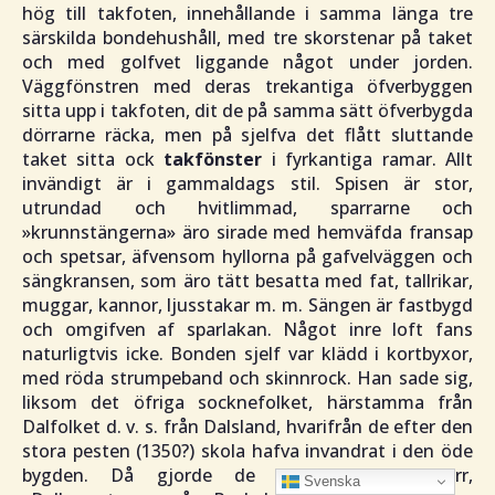
hög till takfoten, innehållande i samma länga tre
särskilda bondehushåll, med tre skorstenar på taket
och med golfvet liggande något under jorden.
Väggfönstren med deras trekantiga öfverbyggen
sitta upp i takfoten, dit de på samma sätt öfverbygda
dörrarne räcka, men på sjelfva det flått sluttande
taket sitta ock
takfönster
i fyrkantiga ramar. Allt
invändigt är i gammaldags stil. Spisen är stor,
utrundad och hvitlimmad, sparrarne och
»krunnstängerna» äro sirade med hemväfda fransap
och spetsar, äfvensom hyllorna på gafvelväggen och
sängkransen, som äro tätt besatta med fat, tallrikar,
muggar, kannor, ljusstakar m. m. Sängen är fastbygd
och omgifven af sparlakan. Något inre loft fans
naturligtvis icke. Bonden sjelf var klädd i kortbyxor,
med röda strumpeband och skinnrock. Han sade sig,
liksom det öfriga socknefolket, härstamma från
Dalfolket d. v. s. från Dalsland, hvarifrån de efter den
stora pesten (1350?) skola hafva invandrat i den öde
bygden. Då gjorde de sig en egen dörr,
Svenska