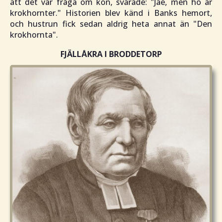
att det var fråga om kon, svarade: "
Jae, men ho är
krokhornter
." Historien blev känd i Banks hemort,
och hustrun fick sedan aldrig heta annat än "
Den
krokhornta
".
FJÄLLÅKRA I BRODDETORP