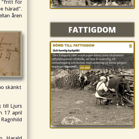
 "
fritt för
ne härad
".
ellan åren
FATTIGDOM
FATTIGDOM
bo skänkt
till Ljurs
 17 april
 Ragnhild
n Harald