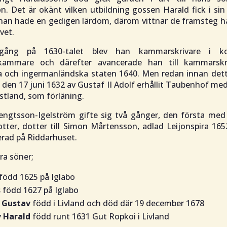
n. Det är okänt vilken utbildning gossen Harald fick i si
han hade en gedigen lärdom, därom vittnar de framsteg h
ivet.
ång på 1630-talet blev han kammarskrivare i k
kammare och därefter avancerade han till kammarskr
ka och ingermanländska staten 1640. Men redan innan det
den 17 juni 1632 av Gustaf II Adolf erhållit Taubenhof med
stland, som förläning.
engtsson-Igelström gifte sig två gånger, den första med 
tter, dotter till Simon Mårtensson, adlad Leijonspira 165
erad på Riddarhuset.
yra söner;
född 1625 på Iglabo
s
född 1627 på Iglabo
 Gustav
född i Livland och död där 19 december 1678
 Harald
född runt 1631 Gut Ropkoi i Livland