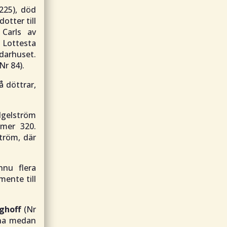
225), död
otter till
 Carls av
 Lottesta
darhuset.
Nr 84).
å döttrar,
Igelström
mmer 320.
tröm, där
nnu flera
mente till
nghoff
(Nr
ina medan