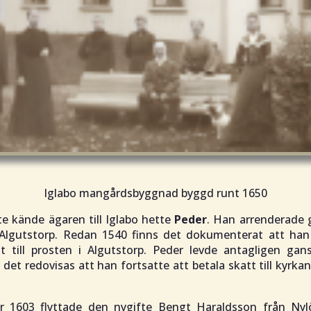
Iglabo mangårdsbyggnad byggd runt 1650
e kände ägaren till Iglabo hette
Peder
. Han arrenderade 
 Algutstorp. Redan 1540 finns det dokumenterat att han
t till prosten i Algutstorp. Peder levde antagligen gan
det redovisas att han fortsatte att betala skatt till kyrkan 
er 1603 flyttade den nygifte Bengt Haraldsson från Nylö