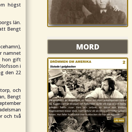
som högst
borgs län.
 att Bengt
MORD
MORD
icehamn),
er namnet
r hon gift
lofsson i
ng den 22
torp, och
an, Bengt
september
adelsman
er och två