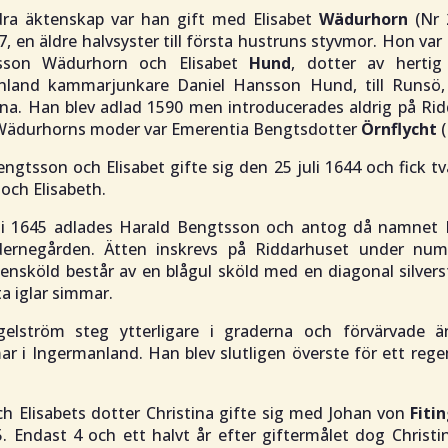
ndra äktenskap var han gift med Elisabet
Wädurhorn
(Nr 
7, en äldre halvsyster till första hustruns styvmor. Hon var d
nsson Wädurhorn och Elisabet
Hund
, dotter av hertig
land kammarjunkare Daniel Hansson Hund, till Runsö,
na. Han blev adlad 1590 men introducerades aldrig på Rid
 Wädurhorns moder var Emerentia Bengtsdotter
Örnflycht
(
ngtsson och Elisabet gifte sig den 25 juli 1644 och fick tv
 och Elisabeth.
li 1645 adlades Harald Bengtsson och antog då namnet 
dernegården. Ätten inskrevs på Riddarhuset under nu
ensköld består av en blågul sköld med en diagonal silvers
a iglar simmar.
gelström steg ytterligare i graderna och förvärvade ä
 i Ingermanland. Han blev slutligen överste för ett rege
ch Elisabets dotter Christina gifte sig med Johan von
Fiti
5. Endast 4 och ett halvt år efter giftermålet dog Christ