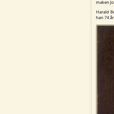
maken Joh
Harald B
han 74 år