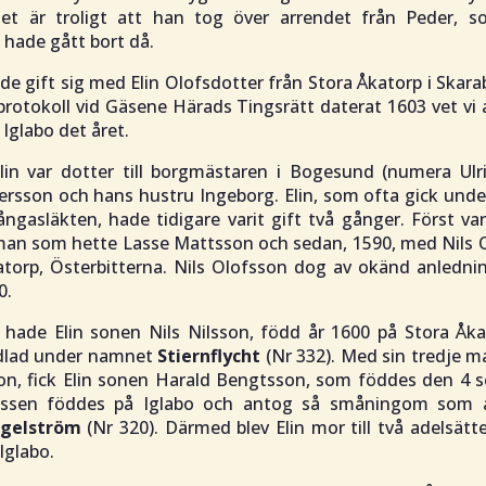
Det är troligt att han tog över arrendet från Peder, 
 hade gått bort då.
e gift sig med Elin Olofsdotter från Stora Åkatorp i Skara
protokoll vid Gäsene Härads Tingsrätt daterat 1603 vet vi
Iglabo det året.
lin var dotter till borgmästaren i Bogesund (numera Ulr
ersson och hans hustru Ingeborg. Elin, som ofta gick und
ångasläkten, hade tidigare varit gift två gånger. Först va
an som hette Lasse Mattsson och sedan, 1590, med Nils O
atorp, Österbitterna. Nils Olofsson dog av okänd anledni
0.
 hade Elin sonen Nils Nilsson, född år 1600 på Stora Åka
dlad under namnet
Stiernflycht
(Nr 332). Med sin tredje m
on, fick Elin sonen Harald Bengtsson, som föddes den 4 
ossen föddes på Iglabo och antog så småningom som 
Igelström
(Nr 320). Därmed blev Elin mor till två adelsätt
 Iglabo.