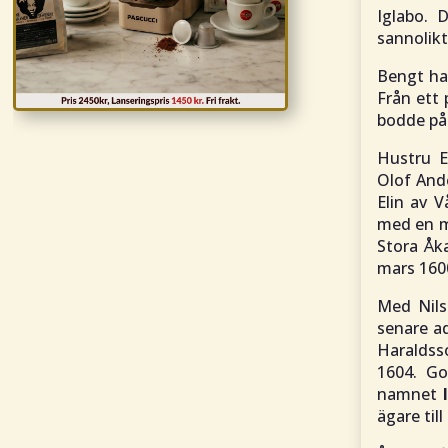
Iglabo. 
sannolikt
Bengt had
Från ett 
bodde på 
Hustru E
Olof And
Elin av V
med en m
Stora Åk
mars 160
Med Nils
senare a
Haraldss
1604. G
namnet
ägare till