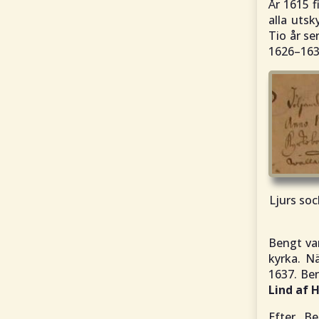
År 1615 f
alla uts
Tio år se
1626–163
Ljurs so
Bengt var
kyrka. N
1637. Be
Lind af 
Efter B