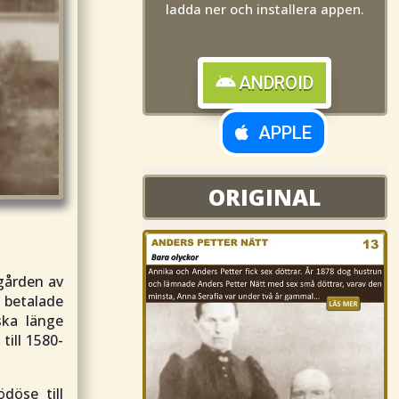
ladda ner och installera appen.
ANDROID
APPLE
ORIGINAL
ORIGINAL
gården av
 betalade
ska länge
till 1580-
döse till