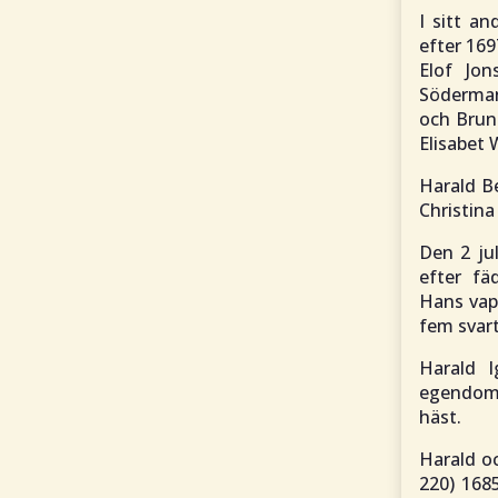
I sitt a
efter 169
Elof Jo
Söderman
och Brun
Elisabet
Harald Be
Christina
Den 2 ju
efter fä
Hans vap
fem svart
Harald I
egendomar
häst.
Harald o
220) 168