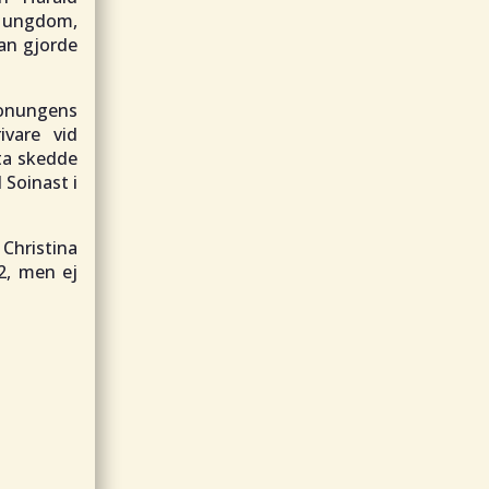
n ungdom,
an gjorde
onungens
ivare vid
ta skedde
 Soinast i
Christina
2, men ej