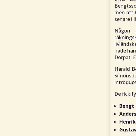
Bengtsso
men att 
senare i l
Någon g
räknings
livländs
hade han 
Dorpat, E
Harald B
Simonsdo
introduc
De fick f
Bengt
Ander
Henrik
Gustav