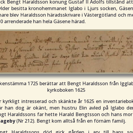
ick Bengt Haraldsson konung Gustaf II Adolfs tillstånd att
kylder besitta kronohemmanet Iglabo i Ljurs socken, Gäse
nare blev Haraldsson häradsskrivare i Västergötland och m
0 arrenderade han hela Gäsene härad.
ckenstämma 1725 berättar att Bengt Haraldsson från Iggla
kyrkoboken 1625
 kyrkligt intresserad och skänkte år 1625 en inventariebok 
är han dog är okänt, men hustru Elin avled på Iglabo den
ngt Haraldssons far hette Harald Bengtsson och hans mor
Hageby
(Nr 212). Bengt kom alltså från en förnäm familj.
engt Haraldssons död gick gården i arv till hans so