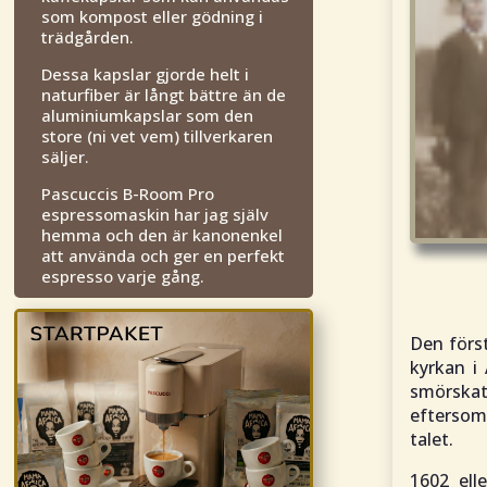
som kompost eller gödning i
trädgården.
Dessa kapslar gjorde helt i
naturfiber är långt bättre än de
aluminiumkapslar som den
store (ni vet vem) tillverkaren
säljer.
Pascuccis B-Room Pro
espressomaskin har jag själv
hemma och den är kanonenkel
att använda och ger en perfekt
espresso varje gång.
Den först
kyrkan i
smörskat
eftersom 
talet.
1602 ell