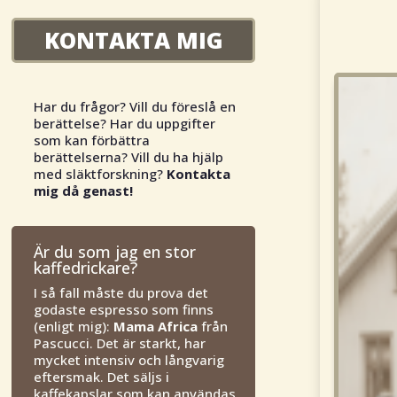
KONTAKTA MIG
Har du frågor? Vill du föreslå en
berättelse? Har du uppgifter
som kan förbättra
berättelserna? Vill du ha hjälp
med släktforskning?
Kontakta
mig då genast!
Är du som jag en stor
kaffedrickare?
I så fall måste du prova det
godaste espresso som finns
(enligt mig):
Mama Africa
från
Pascucci. Det är starkt, har
mycket intensiv och långvarig
eftersmak. Det säljs i
kaffekapslar som kan användas