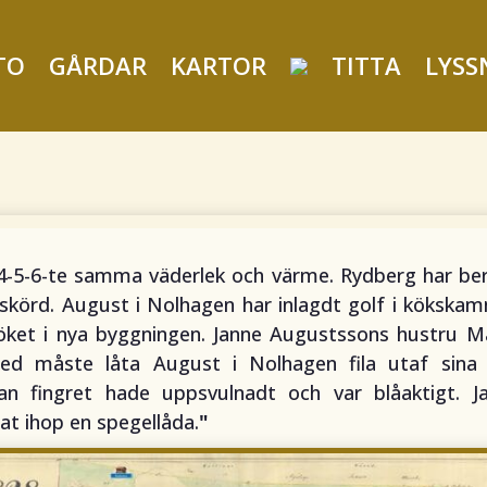
TO
GÅRDAR
KARTOR
TITTA
LYSS
-4-5-6-te samma väderlek och värme. Rydberg har ber
öskörd. August i Nolhagen har inlagdt golf i kökska
öket i nya byggningen. Janne Augustssons hustru Ma
ed måste låta August i Nolhagen fila utaf sina 
n fingret hade uppsvulnadt och var blåaktigt. J
at ihop en spegellåda.
"