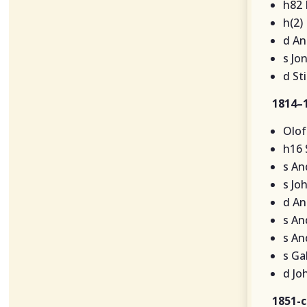
h82 
h(2)
d An
s Jo
d St
1814–
Olof
h16 
s An
s Jo
d An
s An
s An
s Ga
d Jo
1851-c