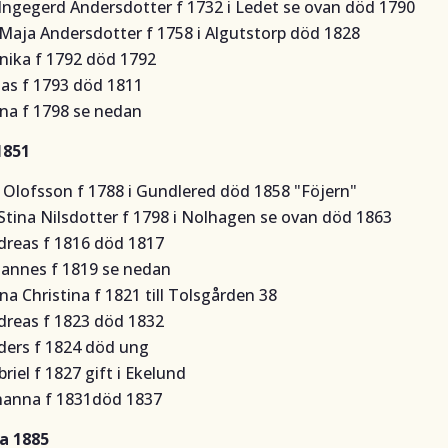
Ingegerd Andersdotter f 1732 i Ledet se ovan död 1790
 Maja Andersdotter f 1758 i Algutstorp död 1828
nika f 1792 död 1792
nas f 1793 död 1811
ina f 1798 se nedan
1851
 Olofsson f 1788 i Gundlered död 1858
"Föjern"
Stina Nilsdotter f 1798 i Nolhagen se ovan död 1863
dreas f 1816 död 1817
hannes f 1819 se nedan
na Christina f 1821 till Tolsgården 38
dreas f 1823 död 1832
ders f 1824 död ung
briel f 1827 gift i Ekelund
hanna f 1831död 1837
a 1885