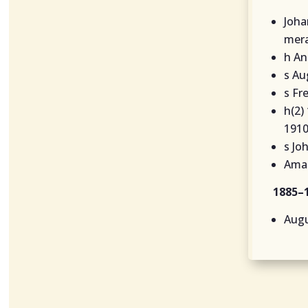
Joha
mer
h An
s Au
s Fr
h(2)
191
s Jo
Aman
1885–
Augu