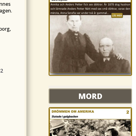
annes
agen.
borg,
82
MORD
MORD