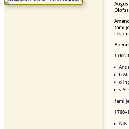
August
Olofss
Amand
familj
liksom
Boende
1762–
Ande
h Ma
d In
s As
familj
1768–
Nils