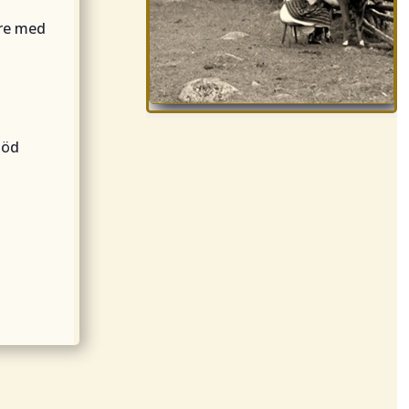
are med
död