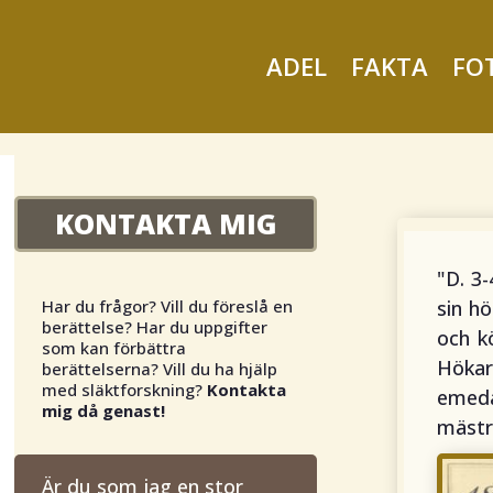
ADEL
FAKTA
FO
KONTAKTA MIG
"
D. 3
Har du frågor? Vill du föreslå en
sin h
berättelse? Har du uppgifter
och k
som kan förbättra
Hökar
berättelserna? Vill du ha hjälp
med släktforskning?
Kontakta
emeda
mig då genast!
mästr
Är du som jag en stor