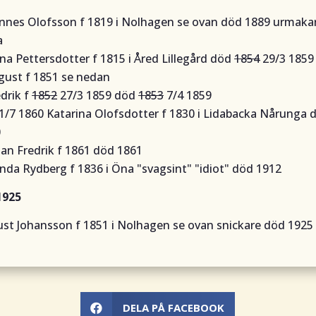
nnes Olofsson f 1819 i Nolhagen se ovan död 1889 urmak
a
na Pettersdotter f 1815 i Åred Lillegård död
1854
29/3 1859
gust f 1851 se nedan
edrik f
1852
27/3 1859 död
1853
7/4 1859
 1/7 1860 Katarina Olofsdotter f 1830 i Lidabacka Nårunga 
0
han Fredrik f 1861 död 1861
da Rydberg f 1836 i Öna
"svagsint" "idiot"
död 1912
1925
st Johansson f 1851 i Nolhagen se ovan snickare död 1925
DELA PÅ FACEBOOK
