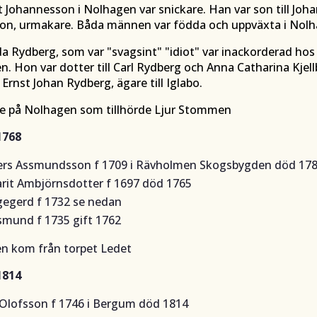
 Johannesson i Nolhagen var snickare. Han var son till Joh
on, urmakare. Båda männen var födda och uppväxta i Nolh
a Rydberg, som var
"svagsint" "idiot"
var inackorderad hos
en. Hon var dotter till Carl Rydberg och Anna Catharina Kjell
 Ernst Johan Rydberg, ägare till Iglabo.
 på Nolhagen som tillhörde Ljur Stommen
1768
rs Assmundsson f 1709 i Rävholmen Skogsbygden död 17
rit Ambjörnsdotter f 1697 död 1765
gegerd f 1732 se nedan
smund f 1735 gift 1762
en kom från torpet Ledet
1814
 Olofsson f 1746 i Bergum död 1814