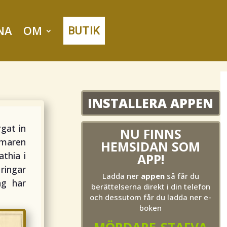
NA
OM
BUTIK
INSTALLERA APPEN
gat in
NU FINNS
mmaren
HEMSIDAN SOM
thia i
APP!
ringar
Ladda ner
appen
så får du
ag har
berättelserna direkt i din telefon
och dessutom får du ladda ner e-
boken
MÖRDARE-STAFVA