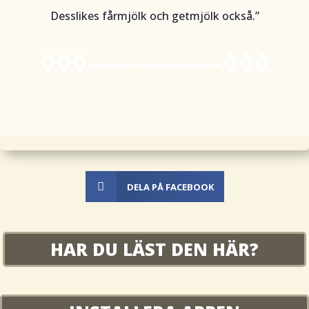
Desslikes fårmjölk och getmjölk också.”
◊◊◊---------------◊◊◊

DELA PÅ FACEBOOK
HAR DU LÄST DEN HÄR?