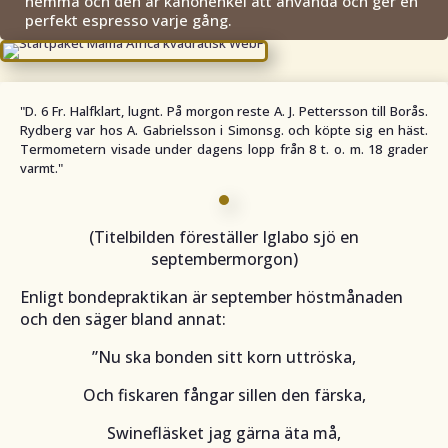
hemma och den är kanonenkel att använda och ger en
perfekt espresso varje gång.
"D.
6 Fr. Halfklart, lugnt. På morgon reste A. J. Pettersson till Borås.
Rydberg var hos A. Gabrielsson i Simonsg. och köpte sig en häst.
Termometern visade under dagens lopp från 8 t. o. m. 18 grader
varmt.
"
(Titelbilden föreställer Iglabo sjö en
septembermorgon)
Enligt bondepraktikan är september höstmånaden
och den säger bland annat:
”Nu ska bonden sitt korn uttröska,
Och fiskaren fångar sillen den färska,
Swinefläsket jag gärna äta må,