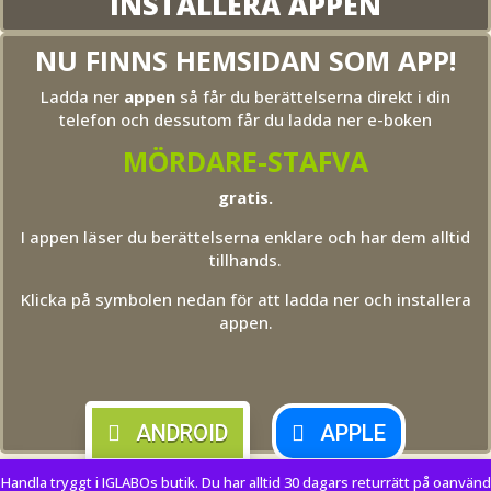
INSTALLERA APPEN
NU FINNS HEMSIDAN SOM APP!
Ladda ner
appen
så får du berättelserna direkt i din
telefon och dessutom får du ladda ner e-boken
MÖRDARE-STAFVA
gratis.
I appen läser du berättelserna enklare och har dem alltid
tillhands.
Klicka på symbolen nedan för att ladda ner och installera
appen.
ANDROID
APPLE
Handla tryggt i IGLABOs butik. Du har alltid 30 dagars returrätt på oanvänd