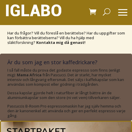
Har du frågor? Vill du föreslå en berättelse? Har du uppgifter som
kan förbättra berättelserna? Vill du ha hjälp med
släktforskning?
Kontakta mig då genast!
Är du som jag en stor kaffedrickare?
I så fall måste du prova det godaste espresso som finns (enligt
mig):
Mama Africa
från Pascucci. Det är starkt, har mycket
intensiv och långvarig eftersmak. Det säljs i kaffekapslar som kan
användas som kompost eller gödning i trädgården.
Dessa kapslar gjorde helt i naturfiber är långt bättre än de
aluminiumkapslar som den store (ni vet vem) tillverkaren säljer.
Pascuccis B-Room Pro espressomaskin har jag själv hemma och
den är kanonenkel att använda och ger en perfekt espresso varje
gång.