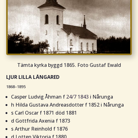
Tämta kyrka byggd 1865. Foto Gustaf Ewald
LJUR LILLA LÅNGARED
1868–1895
Casper Ludvig Åhman f
24/7 1843
i Nårunga
h Hilda Gustava Andreasdotter f 1852 i Nårunga
s Carl Oscar f 1871 död 1881
d Gottfrida Axenia f 1873
s Arthur Reinhold f 1876
d Lotten Viktoria f 1880