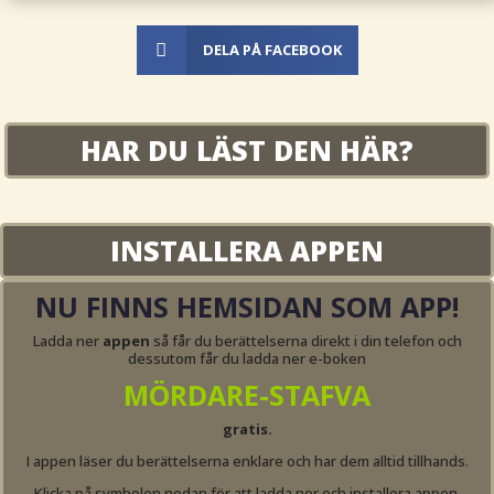

DELA PÅ FACEBOOK
HAR DU LÄST DEN HÄR?
INSTALLERA APPEN
NU FINNS HEMSIDAN SOM APP!
Ladda ner
appen
så får du berättelserna direkt i din telefon och
dessutom får du ladda ner e-boken
MÖRDARE-STAFVA
gratis.
I appen läser du berättelserna enklare och har dem alltid tillhands.
Klicka på symbolen nedan för att ladda ner och installera appen.