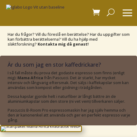
Har du frågor? Vill du föreslå en berättelse? Har du uppgifter som
kan förbättra berättelserna? Vill du ha hjälp med
släktforskning?
Kontakta mig då genast!
Är du som jag en stor kaffedrickare?
I så fall måste du prova det godaste espresso som finns (enligt
mig):
Mama Africa
från Pascucci. Det är starkt, har mycket
intensiv och långvarig eftersmak. Det säljs i kaffekapslar som kan
användas som kompost eller gödning i trädgården.
Dessa kapslar gjorde helt i naturfiber är långt bättre än de
aluminiumkapslar som den store (ni vet vem) tillverkaren säljer.
Pascuccis B-Room Pro espressomaskin har jag själv hemma och
den är kanonenkel att använda och ger en perfekt espresso varje
gång.