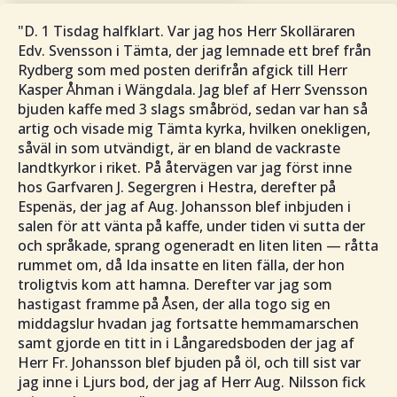
"D. 1 Tisdag halfklart. Var jag hos Herr Skolläraren
Edv. Svensson i Tämta, der jag lemnade ett bref från
Rydberg som med posten derifrån afgick till Herr
Kasper Åhman i Wängdala. Jag blef af Herr Svensson
bjuden kaffe med 3 slags småbröd, sedan var han så
artig och visade mig Tämta kyrka, hvilken onekligen,
såväl in som utvändigt, är en bland de vackraste
landtkyrkor i riket. På återvägen var jag först inne
hos Garfvaren J. Segergren i Hestra, derefter på
Espenäs, der jag af Aug. Johansson blef inbjuden i
salen för att vänta på kaffe, under tiden vi sutta der
och språkade, sprang ogeneradt en liten liten — råtta
rummet om, då Ida insatte en liten fälla, der hon
troligtvis kom att hamna. Derefter var jag som
hastigast framme på Åsen, der alla togo sig en
middagslur hvadan jag fortsatte hemmamarschen
samt gjorde en titt in i Långaredsboden der jag af
Herr Fr. Johansson blef bjuden på öl, och till sist var
jag inne i Ljurs bod, der jag af Herr Aug. Nilsson fick