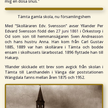
mig en dosa snus."
Tämta gamla skola, nu församlingshem
Med
”Skolläraren Edv. Svensson”
avser Yllander Per
Edvard Svensson född den
27 juni 1861
i Örkestorp i
Od som son till hemmansägaren Sven Andreasson
och hans hustru Anna. Han kom från Carl Gustav
1885, 1889 var han skollärare i Tämta och bodde
ensam i skolhusets lärarbostad. 1896 flyttade han till
Hakarp.
Yllander skickade ett brev som avgick från skolan i
Tämta till Lanthandeln i Vänga där poststationen
Wängdala fanns mellan åren 1875 och 1952.