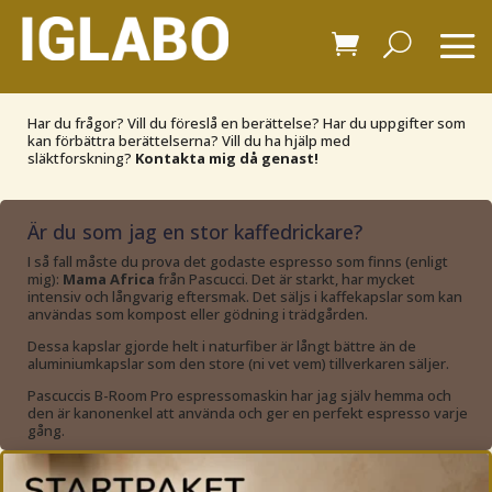
Har du frågor? Vill du föreslå en berättelse? Har du uppgifter som
kan förbättra berättelserna? Vill du ha hjälp med
släktforskning?
Kontakta mig då genast!
Är du som jag en stor kaffedrickare?
I så fall måste du prova det godaste espresso som finns (enligt
mig):
Mama Africa
från Pascucci. Det är starkt, har mycket
intensiv och långvarig eftersmak. Det säljs i kaffekapslar som kan
användas som kompost eller gödning i trädgården.
Dessa kapslar gjorde helt i naturfiber är långt bättre än de
aluminiumkapslar som den store (ni vet vem) tillverkaren säljer.
Pascuccis B-Room Pro espressomaskin har jag själv hemma och
den är kanonenkel att använda och ger en perfekt espresso varje
gång.