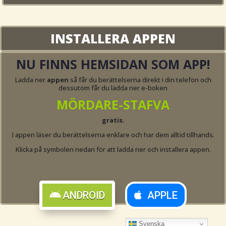
INSTALLERA APPEN
NU FINNS HEMSIDAN SOM APP!
Ladda ner
appen
så får du berättelserna direkt i din telefon och
dessutom får du ladda ner e-boken
MÖRDARE-STAFVA
gratis.
I appen läser du berättelserna enklare och har dem alltid tillhands.
Klicka på symbolen nedan för att ladda ner och installera appen.
ANDROID
APPLE
Svenska