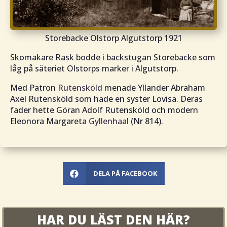
Storebacke Olstorp Algutstorp 1921
Skomakare Rask bodde i backstugan Storebacke som
låg på säteriet Olstorps marker i Algutstorp.
Med Patron
Rutensköld
menade Yllander Abraham
Axel Rutensköld som hade en syster Lovisa. Deras
fader hette Göran Adolf Rutensköld och modern
Eleonora Margareta
Gyllenhaal
(Nr 814).
DELA PÅ FACEBOOK

HAR DU LÄST DEN HÄR?