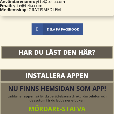
Användarenamn:
ytte@telia.com
Email:
ytte@telia.com
Medlemskap:
GRATISMEDLEM

DELA PÅ FACEBOOK
HAR DU LÄST DEN HÄR?
INSTALLERA APPEN
NU FINNS HEMSIDAN SOM APP!
Ladda ner
appen
så får du berättelserna direkt i din telefon och
dessutom får du ladda ner e-boken
MÖRDARE-STAFVA