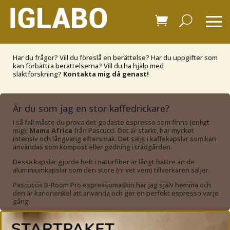
Har du frågor? Vill du föreslå en berättelse? Har du uppgifter som
kan förbättra berättelserna? Vill du ha hjälp med
släktforskning?
Kontakta mig då genast!
Är du som jag en stor kaffedrickare?
I så fall måste du prova det godaste espresso som finns (enligt
mig):
Mama Africa
från Pascucci. Det är starkt, har mycket
intensiv och långvarig eftersmak. Det säljs i kaffekapslar som kan
användas som kompost eller gödning i trädgården.
Dessa kapslar gjorde helt i naturfiber är långt bättre än de
aluminiumkapslar som den store (ni vet vem) tillverkaren säljer.
Pascuccis B-Room Pro espressomaskin har jag själv hemma och
den är kanonenkel att använda och ger en perfekt espresso varje
gång.